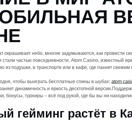
МОБИЛЬНАЯ В
НЕ
ат окрашивает небо, многие задумываются, как провести св
стали частью повседневности. Atom Casino, известный яр
о из подушки, в транспорте или
в кафе, где пахнет свежим 
одня, чтобы выиграть бесплатные спины в шубах:
atom cas
аняет динамичность и яркость десктопной версии.Поддержк
, бонусы, турниры – всё под рукой, где бы вы ни находили
й гейминг растёт в К