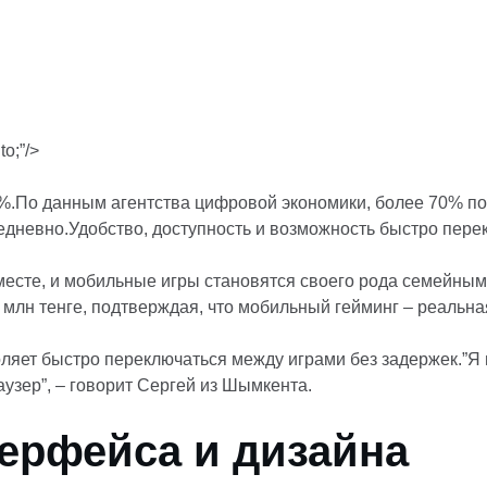
o;”/>
5%.По данным агентства цифровой экономики, более 70% по
едневно.Удобство, доступность и возможность быстро пере
месте, и мобильные игры становятся своего рода семейным
 млн тенге, подтверждая, что мобильный гейминг – реальна
ляет быстро переключаться между играми без задержек.”Я 
аузер”, – говорит Сергей из Шымкента.
ерфейса и дизайна