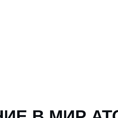
ИЕ В МИР AT