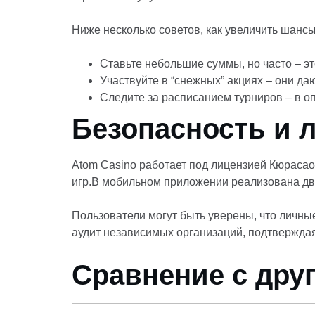
Ниже несколько советов, как увеличить шансы
Ставьте небольшие суммы, но часто – э
Участвуйте в “снежных” акциях – они д
Следите за расписанием турниров – в 
Безопасность и 
Atom Casino работает под лицензией Кюраса
игр.В мобильном приложении реализована д
Пользователи могут быть уверены, что личн
аудит независимых организаций, подтверждая
Сравнение с дру