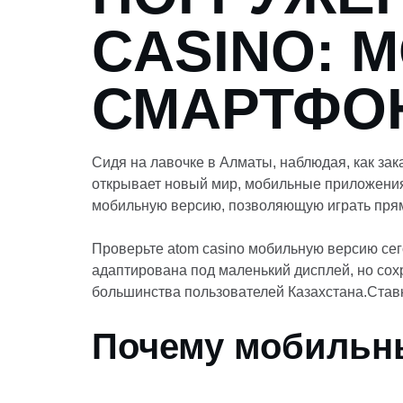
CASINO: 
СМАРТФО
Сидя на лавочке в Алматы, наблюдая, как зак
открывает новый мир, мобильные приложения 
мобильную версию, позволяющую играть прям
Проверьте atom casino мобильную версию сег
адаптирована под маленький дисплей, но сохр
большинства пользователей Казахстана.Ставки
Почему мобильны