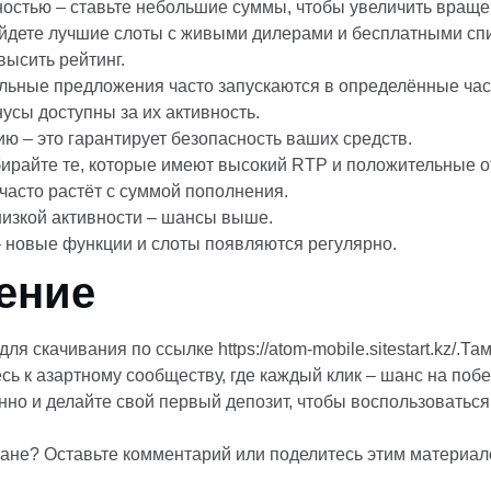
остью – ставьте небольшие суммы, чтобы увеличить враще
йдете лучшие слоты с живыми дилерами и бесплатными спи
ысить рейтинг.
альные предложения часто запускаются в определённые час
сы доступны за их активность.
 – это гарантирует безопасность ваших средств.
бирайте те, которые имеют высокий RTP и положительные 
 часто растёт с суммой пополнения.
низкой активности – шансы выше.
 новые функции и слоты появляются регулярно.
ение
я скачивания по ссылке https://atom-mobile.sitestart.kz/.Т
ь к азартному сообществу, где каждый клик – шанс на побе
енно и делайте свой первый депозит, чтобы воспользоватьс
тане? Оставьте комментарий или поделитесь этим материал