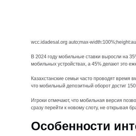
wcc.idadesal.org auto;max-width:100%;height:aut
В 2024 году мобильные ставки выросли на 3
мобильных устройствах, а 45% делают это еж
Казахстанские семьи часто проводят время в
что мобильный депозитный оборот достиг 150
Игроки отмечают, что мобильная версия позво
сразу перейти к новому слоту, не открывая бр
Особенности инт