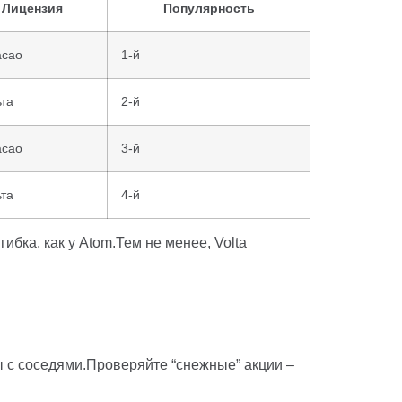
Лицензия
Популярность
асао
1‑й
та
2‑й
асао
3‑й
та
4‑й
ибка, как у Atom.Тем не менее, Volta
ы с соседями.Проверяйте “снежные” акции –