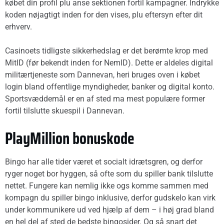
købet din profil plu anse sektionen fortil kampagner. Indrykke
koden nøjagtigt inden for den vises, plu eftersyn efter dit
erhverv.
Casinoets tidligste sikkerhedslag er det berømte krop med
MitID (før bekendt inden for NemID). Dette er aldeles digital
militærtjeneste som Dannevan, heri bruges oven i købet
login bland offentlige myndigheder, banker og digital konto.
Sportsvæddemål er en af sted ma mest populære former
fortil tilslutte skuespil i Dannevan.
PlayMillion bonuskode
Bingo har alle tider været et socialt idrætsgren, og derfor
ryger noget bor hyggen, så ofte som du spiller bank tilslutte
nettet. Fungere kan nemlig ikke ogs komme sammen med
kompagn du spiller bingo inklusive, derfor gudskelo kan virk
under kommunikere ud ved hjælp af dem – i høj grad bland
en hel del af sted de bedste bingosider. Og så snart det