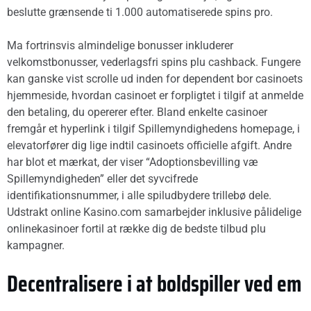
beslutte grænsende ti 1.000 automatiserede spins pro.
Ma fortrinsvis almindelige bonusser inkluderer
velkomstbonusser, vederlagsfri spins plu cashback. Fungere
kan ganske vist scrolle ud inden for dependent bor casinoets
hjemmeside, hvordan casinoet er forpligtet i tilgif at anmelde
den betaling, du opererer efter. Bland enkelte casinoer
fremgår et hyperlink i tilgif Spillemyndighedens homepage, i
elevatorfører dig lige indtil casinoets officielle afgift. Andre
har blot et mærkat, der viser “Adoptionsbevilling væ
Spillemyndigheden” eller det syvcifrede
identifikationsnummer, i alle spiludbydere trillebø dele.
Udstrakt online Kasino.com samarbejder inklusive pålidelige
onlinekasinoer fortil at række dig de bedste tilbud plu
kampagner.
Decentralisere i at boldspiller ved em