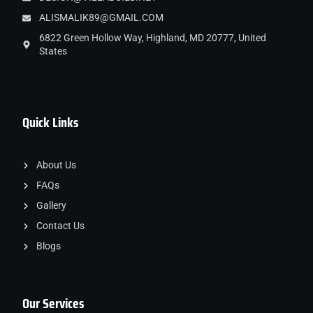
ALISMALIK89@GMAIL.COM
6822 Green Hollow Way, Highland, MD 20777, United
States
Quick Links
About Us
FAQs
Gallery
Contact Us
Blogs
Our Services