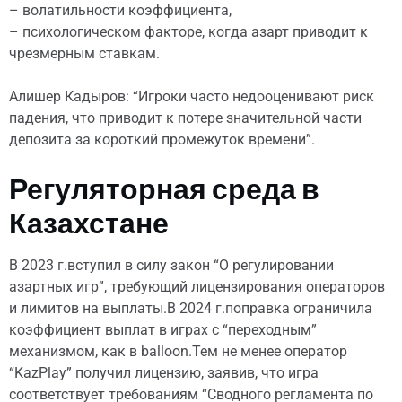
– волатильности коэффициента,
– психологическом факторе, когда азарт приводит к
чрезмерным ставкам.
Алишер Кадыров: “Игроки часто недооценивают риск
падения, что приводит к потере значительной части
депозита за короткий промежуток времени”.
Регуляторная среда в
Казахстане
В 2023 г.вступил в силу закон “О регулировании
азартных игр”, требующий лицензирования операторов
и лимитов на выплаты.В 2024 г.поправка ограничила
коэффициент выплат в играх с “переходным”
механизмом, как в balloon.Тем не менее оператор
“KazPlay” получил лицензию, заявив, что игра
соответствует требованиям “Сводного регламента по