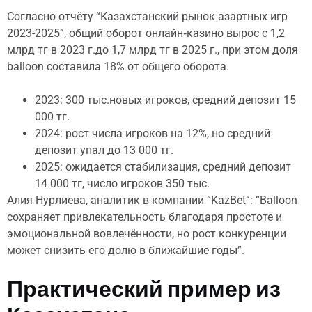
Согласно отчёту “Казахстанский рынок азартных игр
2023-2025”, общий оборот онлайн‑казино вырос с 1,2
млрд тг в 2023 г.до 1,7 млрд тг в 2025 г., при этом доля
balloon составила 18% от общего оборота.
2023: 300 тыс.новых игроков, средний депозит 15
000 тг.
2024: рост числа игроков на 12%, но средний
депозит упал до 13 000 тг.
2025: ожидается стабилизация, средний депозит
14 000 тг, число игроков 350 тыс.
Алия Нурлиева, аналитик в компании “KazBet”: “Balloon
сохраняет привлекательность благодаря простоте и
эмоциональной вовлечённости, но рост конкуренции
может снизить его долю в ближайшие годы”.
Практический пример из