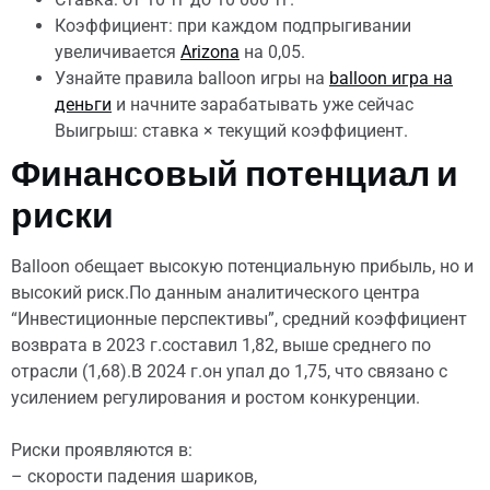
Коэффициент: при каждом подпрыгивании
увеличивается
Arizona
на 0,05.
Узнайте правила balloon игры на
balloon игра на
деньги
и начните зарабатывать уже сейчас
Выигрыш: ставка × текущий коэффициент.
Финансовый потенциал и
риски
Balloon обещает высокую потенциальную прибыль, но и
высокий риск.По данным аналитического центра
“Инвестиционные перспективы”, средний коэффициент
возврата в 2023 г.составил 1,82, выше среднего по
отрасли (1,68).В 2024 г.он упал до 1,75, что связано с
усилением регулирования и ростом конкуренции.
Риски проявляются в:
– скорости падения шариков,