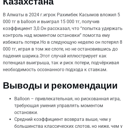
Казахстана
В Алматы в 2024 г.игрок Рахимбек Касымов вложил 5
000 тг в balloon и выиграл 15 000 тг, получив
коэффициент 3,0.Он рассказал, что “попытка удержать
контроль над моментом остановки” помогла ему
избежать потери.Но в следующую неделю он потерял 8
000 тг, играя в том же слоте, но не остановившись до
падения шарика.Этот случай иллюстрирует как
потенциал выигрыша, так и риск потери, подчёркивая
необходимость осознанного подхода к ставкам.
Выводы и рекомендации
Balloon – привлекательная, но рискованная игра,
требующая умения управлять моментом
остановки.
Средний коэффициент возврата выше, чем у
большинства классических слотов, но ниже, чем у