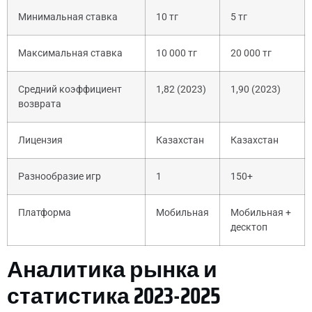
Минимальная ставка
10 тг
5 тг
Максимальная ставка
10 000 тг
20 000 тг
Средний коэффициент
1,82 (2023)
1,90 (2023)
возврата
Лицензия
Казахстан
Казахстан
Разнообразие игр
1
150+
Платформа
Мобильная
Мобильная +
десктоп
Аналитика рынка и
статистика 2023-2025