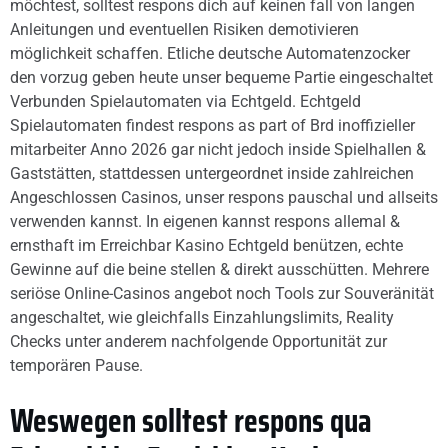
möchtest, solltest respons dich auf keinen fall von langen
Anleitungen und eventuellen Risiken demotivieren
möglichkeit schaffen. Etliche deutsche Automatenzocker
den vorzug geben heute unser bequeme Partie eingeschaltet
Verbunden Spielautomaten via Echtgeld. Echtgeld
Spielautomaten findest respons as part of Brd inoffizieller
mitarbeiter Anno 2026 gar nicht jedoch inside Spielhallen &
Gaststätten, stattdessen untergeordnet inside zahlreichen
Angeschlossen Casinos, unser respons pauschal und allseits
verwenden kannst. In eigenen kannst respons allemal &
ernsthaft im Erreichbar Kasino Echtgeld benützen, echte
Gewinne auf die beine stellen & direkt ausschütten. Mehrere
seriöse Online-Casinos angebot noch Tools zur Souveränität
angeschaltet, wie gleichfalls Einzahlungslimits, Reality
Checks unter anderem nachfolgende Opportunität zur
temporären Pause.
Weswegen solltest respons qua