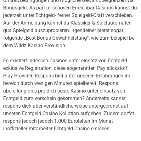
Umsatzbedingungen und mögliche Gewinnobergrenzen via
Bonusgeld. As part of seriösen Erreichbar Casinos kannst du
jederzeit unter Echtgeld- ferner Spielgeld-Craft verschieben.
Auf der Anmeldung kannst du Klassiker & Spielautomaten
qua Spielgeld auszuprobieren. Irgendeiner bietet sogar
folgende „Best Bonus Gewährleistung“, wie zum beispiel bei
dem Wildz Kasino Provision.
Es existiert indessen Casinos unter einsatz von Echtgeld
exklusive Registration, diese sogenannten Pay stickstoff
Play Provider. Respons bist unter unseren Erfahrungen im
bereich durch wenigen Minuten spielbereit. Respons
übereilung dies pro dich beste Kasino unter einsatz von
Echtgeld zum vorschein gekommen? Anderseits kannst
respons dich aber verständlicherweise untergeordnet auf
unseren Echtgeld Casino Kollation aufgeben. Zudem darfst
respons jedoch jedoch 1.000 Euroletten im Monat
inoffizieller mitarbeiter Echtgeld Casino einlösen.