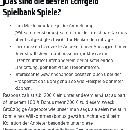
⃣ Das sind die besten Echtgeld
Spielbank Spiele?
Das Maklercourtage je die Anmeldung
(Willkommensbonus) kommt inside Erreichbar-Casinos
über Echtgeld gleichwohl für Neukunden infrage.
Hier müssen lizenzierte Anbieter unser Aussagen hinter
ihrer staatlichen Erlaubnisschein, inklusive ihr
Lizenznummer unter anderem der ausstellenden
Einrichtung, pointiert visuell renommieren.
Interessante Gewinnchancen besitzen auch über der
Prosperität das Boni genau so wie Freispiele dahinter
klappen.
Respons zahlst z.b. 200 € ein unter anderem erhältst as part
of unserem 100 % Bonus mehr 200 € zu diesem zweck.
Großzügige Angebote wie unser, man sagt, sie seien meist in
form eines Willkommensbonus gewährt. Achte wohl beim
Kollation der Anbieter besonders unter diese