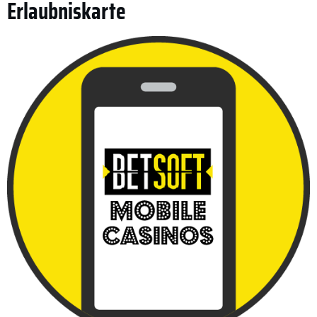
Erlaubniskarte