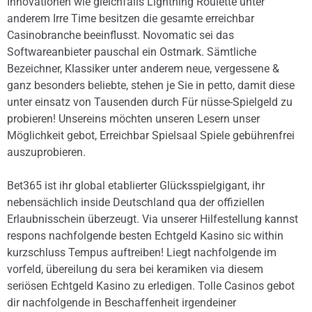
Innovationen wie gleichfalls Lightning Roulette unter
anderem Irre Time besitzen die gesamte erreichbar
Casinobranche beeinflusst. Novomatic sei das
Softwareanbieter pauschal ein Ostmark. Sämtliche
Bezeichner, Klassiker unter anderem neue, vergessene &
ganz besonders beliebte, stehen je Sie in petto, damit diese
unter einsatz von Tausenden durch Für nüsse-Spielgeld zu
probieren! Unsereins möchten unseren Lesern unser
Möglichkeit gebot, Erreichbar Spielsaal Spiele gebührenfrei
auszuprobieren.
Bet365 ist ihr global etablierter Glücksspielgigant, ihr
nebensächlich inside Deutschland qua der offiziellen
Erlaubnisschein überzeugt. Via unserer Hilfestellung kannst
respons nachfolgende besten Echtgeld Kasino sic within
kurzschluss Tempus auftreiben! Liegt nachfolgende im
vorfeld, übereilung du sera bei keramiken via diesem
seriösen Echtgeld Kasino zu erledigen. Tolle Casinos gebot
dir nachfolgende in Beschaffenheit irgendeiner