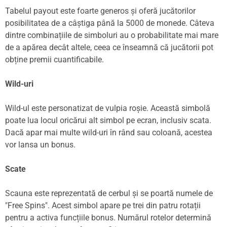
Tabelul payout este foarte generos și oferă jucătorilor
posibilitatea de a câștiga până la 5000 de monede. Câteva
dintre combinațiile de simboluri au o probabilitate mai mare
de a apărea decât altele, ceea ce înseamnă că jucătorii pot
obține premii cuantificabile.
Wild-uri
Wild-ul este personatizat de vulpia roșie. Această simbolă
poate lua locul oricărui alt simbol pe ecran, inclusiv scata.
Dacă apar mai multe wild-uri în rând sau coloană, acestea
vor lansa un bonus.
Scate
Scauna este reprezentată de cerbul și se poartă numele de
"Free Spins". Acest simbol apare pe trei din patru rotații
pentru a activa funcțiile bonus. Numărul rotelor determină