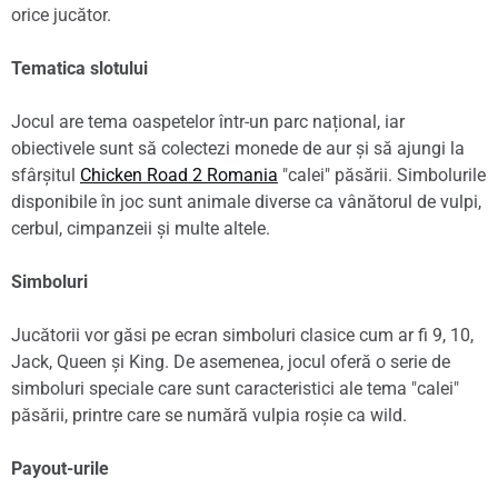
orice jucător.
Tematica slotului
Jocul are tema oaspetelor într-un parc național, iar
obiectivele sunt să colectezi monede de aur și să ajungi la
sfârșitul
Chicken Road 2 Romania
"calei" păsării. Simbolurile
disponibile în joc sunt animale diverse ca vânătorul de vulpi,
cerbul, cimpanzeii și multe altele.
Simboluri
Jucătorii vor găsi pe ecran simboluri clasice cum ar fi 9, 10,
Jack, Queen și King. De asemenea, jocul oferă o serie de
simboluri speciale care sunt caracteristici ale tema "calei"
păsării, printre care se numără vulpia roșie ca wild.
Payout-urile