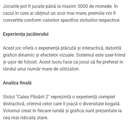
Jocurile pot fi jucate până la maxim 5000 de monede. În
cazul în care ai obținut un scor mai mare, premiile vor fi
convertite conform valorilor specifice sloturilor respective.
Experiența jucătorului
Acest joc oferă o experiență plăcută și interactivă, datorită
graficii dinamic și efectelor vizuale. Sistemul este user-friind
și ușor de folosit. Acest lucru face ca jocul să fie preferat în
rândul unui număr mare de utilizatori.
Analiza finală
Slotul "Calea Păsării 2" reprezintă o experiență complet
distractivă, oferind celor care îl joacă o diversitate bogată.
Volumul creat în fiecare rundă și grafica sunt prezentate la
cea mai ridicata stare.