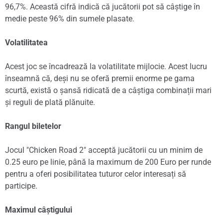
96,7%. Această cifră indică că jucătorii pot să câștige în
medie peste 96% din sumele plasate.
Volatilitatea
Acest joc se încadrează la volatilitate mijlocie. Acest lucru
înseamnă că, deși nu se oferă premii enorme pe gama
scurtă, există o șansă ridicată de a câștiga combinații mari
și reguli de plată plănuite.
Rangul biletelor
Jocul "Chicken Road 2" acceptă jucătorii cu un minim de
0.25 euro pe linie, până la maximum de 200 Euro per runde
pentru a oferi posibilitatea tuturor celor interesați să
participe.
Maximul câștigului