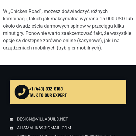
W „Chicken Road”, możesz doświadczyć różnych
kombinacji, takich jak maksymalna wygrana 15.000 USD lub
około dwadzieścia darmowych spinów w przeciągu kilku
minut gry. Ponownie warto zaakcentować fakt, że wszystkie
opcje są dostępne zarówno online (kasynowe), jak i na
urządzeniach mobilnych (tryb gier mobilnych).
+1 (443) 832-8168
TALK TO OUR EXPERT
DESIGN@VILLABUILD.NET
ALISMALIK89@GMAIL.COM