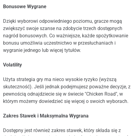
Bonusowe Wygrane
Dzięki wyborowi odpowiedniego poziomu, gracze mogą
zwiększyć swoje szanse na zdobycie trzech dostępnych
nagród bonusowych. Co ważniejsze, każde spożytkowanie
bonusu umożliwia uczestnictwo w przesłuchaniach i
wygranie jednego lub więcej tytułów.
Volatility
Użyta strategia gry ma nieco wysokie ryzyko (wyższą
skuteczność). Jeśli jednak podejmujesz poważne decyzje, z
pewnością odnajdziecie się w świecie "Chicken Road", w
którym możemy dowiedzieć się więcej o swoich wyborach.
Zakres Stawek i Maksymalna Wygrana
Dostępny jest również zakres stawek, który składa się z