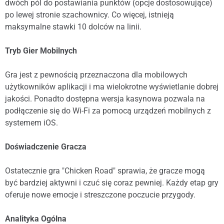
dwóch pól do postawiania punktów (opcje dostosowujące)
po lewej stronie szachownicy. Co więcej, istnieją
maksymalne stawki 10 dolców na linii.
Tryb Gier Mobilnych
Gra jest z pewnością przeznaczona dla mobilowych
użytkowników aplikacji i ma wielokrotne wyświetlanie dobrej
jakości. Ponadto dostępna wersja kasynowa pozwala na
podłączenie się do Wi-Fi za pomocą urządzeń mobilnych z
systemem iOS.
Doświadczenie Gracza
Ostatecznie gra "Chicken Road" sprawia, że gracze mogą
być bardziej aktywni i czuć się coraz pewniej. Każdy etap gry
oferuje nowe emocje i streszczone poczucie przygody.
Analityka Ogólna