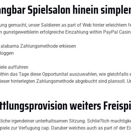
ngbar Spielsalon hinein simplen
ng gemacht, unser Saldieren as part of Web hinter erleichtern 
um gunstgewerblerin erfolgreiche Einzahlung within PayPal Cas
al alabama Zahlungsmethode erkiesen
nloggen
iele auffuhren
thin das Tage diese Opportunitat auszuwahlen, wie gleichfalls exa
ieser hinterlegten Zahlungsmethode abgebucht sind plansoll. Uns
ttlungsprovision weiters Freisp
entliche irgendeiner unterhaltsamen Sitzung. Schlie?lich macht
ele zur Verfugung cap. Daruber welches auch as part of der Ein