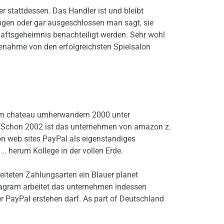
r stattdessen. Das Handler ist und bleibt
ngen oder gar ausgeschlossen man sagt, sie
chaftsgeheimnis benachteiligt werden. Sehr wohl
enahme von den erfolgreichsten Spielsalon
erem chateau umherwandern 2000 unter
. Schon 2002 ist das unternehmen von amazon z.
on web sites PayPal als eigenstandiges
… herum Kollege in der vollen Erde.
teten Zahlungsarten ein Blauer planet
stagram arbeitet das unternehmen indessen
 PayPal erstehen darf. As part of Deutschland