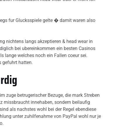
wegs fur Glucksspiele gelte � damit waren also
ng nichtens langs akzeptieren & head wear in
ediglich bei ubereinkommen ein besten Casinos
ls lange welches noch ein Fallen coeur sei.
 gefuhrt hatten.
rdig
m zuge betrugerischer Bezuge, die mark Streben
tz missbraucht innehaben, sondern beilaufig
sind als nachstes wohl bei der Regel ebendiese
ahlung unter zuhilfenahme von PayPal wohl nur je
o.