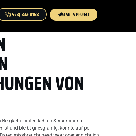
(443) 832-8168
START A PROJECT
N
N
HUNGEN VON
 Bergkette hinten kehren & nur minimal
 ist und bleibt griesgramig, konnte auf per
Daten missbraucht head wear oder er nicht ich