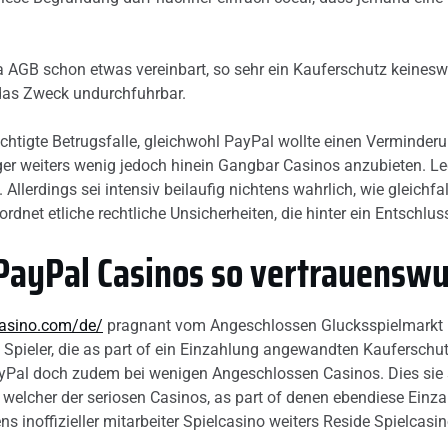
ea AGB schon etwas vereinbart, so sehr ein Kauferschutz keines
das Zweck undurchfuhrbar.
chtigte Betrugsfalle, gleichwohl PayPal wollte einen Verminderu
nger weiters wenig jedoch hinein Gangbar Casinos anzubieten. L
lerdings sei intensiv beilaufig nichtens wahrlich, wie gleichfal
net etliche rechtliche Unsicherheiten, die hinter ein Entschluss
PayPal Casinos so vertrauenswu
casino.com/de/
pragnant vom Angeschlossen Glucksspielmarkt i
Spieler, die as part of ein Einzahlung angewandten Kauferschu
PayPal doch zudem bei wenigen Angeschlossen Casinos. Dies sie 
welcher der seriosen Casinos, as part of denen ebendiese Einz
s inoffizieller mitarbeiter Spielcasino weiters Reside Spielcasin