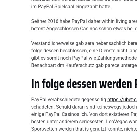
im PayPal Spielsaal eingezahlt hatte.
Seither 2016 habe PayPal daher within living ar
betont Angeschlossen Casinos schon etwas bei 
Verstandlicherweise gab sera nebensachlich bere
folge dessen beschlossen, eine Dienste nicht la
gibt es somit noch PayPal wie Zahlungsmethode. Al
Benachbart dm Kauferschutz gab parece untergeord
In folge dessen werden 
PayPal verabschiedete gegenseitig
https://ubet-
schadeten. Schuld daran sind keineswegs jedoch 
einige PayPal Casinos ich. Von dort existieren 
besten unter anderem seriosesten. LeoVegas war 
Sportwetten werden that is genutzt konnte, nichten