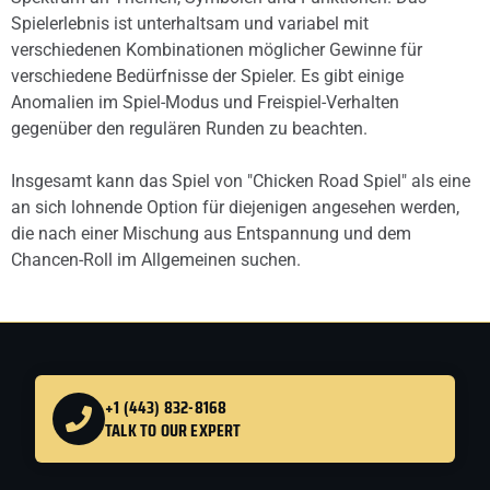
Spielerlebnis ist unterhaltsam und variabel mit
verschiedenen Kombinationen möglicher Gewinne für
verschiedene Bedürfnisse der Spieler. Es gibt einige
Anomalien im Spiel-Modus und Freispiel-Verhalten
gegenüber den regulären Runden zu beachten.
Insgesamt kann das Spiel von "Chicken Road Spiel" als eine
an sich lohnende Option für diejenigen angesehen werden,
die nach einer Mischung aus Entspannung und dem
Chancen-Roll im Allgemeinen suchen.
+1 (443) 832-8168
TALK TO OUR EXPERT