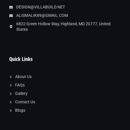
DESIGN@VILLABUILD.NET
ALISMALIK89@GMAIL.COM
6822 Green Hollow Way, Highland, MD 20777, United
States
Quick Links
About Us
FAQs
Gallery
Contact Us
Blogs