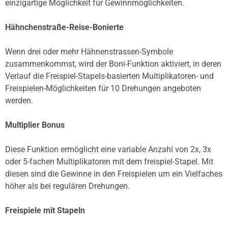
einzigartige Möglichkeit für Gewinnmöglichkeiten.
Hähnchenstraße-Reise-Bonierte
Wenn drei oder mehr Hähnenstrassen-Symbole
zusammenkommst, wird der Boni-Funktion aktiviert, in deren
Verlauf die Freispiel-Stapels-basierten Multiplikatoren- und
Freispielen-Möglichkeiten für 10 Drehungen angeboten
werden.
Multiplier Bonus
Diese Funktion ermöglicht eine variable Anzahl von 2x, 3x
oder 5-fachen Multiplikatoren mit dem freispiel-Stapel. Mit
diesen sind die Gewinne in den Freispielen um ein Vielfaches
höher als bei regulären Drehungen.
Freispiele mit Stapeln