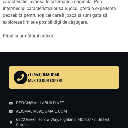
caracteristici avansa-te și tematică originală. Prin
intermediul caracteristicilor sale, jocul oferă o experiență
deosebită pentru toți cei care îl joacă și sunt gata să
exploreze limitele posibilității de câștigare.
Până la următorul articol.
+1 (443) 832-8168
TALK TO OUR EXPERT
DESIGN@VILLABUILD.NET
ALISMALIK89@GMAIL.COM
6822 Green Hollow Way, Highland, MD 20777, United
States