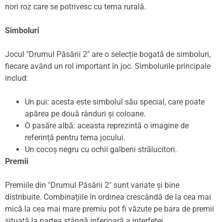
nori roz care se potrivesc cu tema rurală.
Simboluri
Jocul "Drumul Păsării 2" are o selecție bogată de simboluri,
fiecare având un rol important în joc. Simbolurile principale
includ:
Un pui: acesta este simbolul său special, care poate
apărea pe două rânduri și coloane.
O pasăre albă: aceasta reprezintă o imagine de
referință pentru tema jocului.
Un cocoș negru cu ochii galbeni strălucitori.
Premii
Premiile din "Drumul Păsării 2" sunt variate și bine
distribuite. Combinațiile în ordinea crescândă de la cea mai
mică la cea mai mare premiu pot fi văzute pe bara de premii
situată la partea stângă inferioară a interfeței.