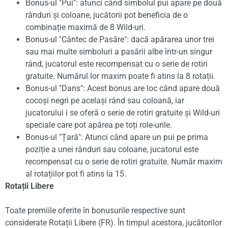
Bonus-ul "Pui": atunci când simbolul pui apare pe două
rânduri și coloane, jucătorii pot beneficia de o
combinație maximă de 8 Wild-uri.
Bonus-ul "Cântec de Pasăre": dacă apărarea unor trei
sau mai multe simboluri a pasării albe într-un singur
rând, jucatorul este recompensat cu o serie de rotiri
gratuite. Numărul lor maxim poate fi atins la 8 rotații.
Bonus-ul "Dans": Acest bonus are loc când apare două
cocoși negri pe același rând sau coloană, iar
jucatorului i se oferă o serie de rotiri gratuite și Wild-uri
speciale care pot apărea pe toți role-urile.
Bonus-ul "Țară": Atunci când apare un pui pe prima
poziție a unei rânduri sau coloane, jucatorul este
recompensat cu o serie de rotiri gratuite. Număr maxim
al rotațiilor pot fi atins la 15.
Rotații Libere
Toate premiile oferite în bonusurile respective sunt
considerate Rotații Libere (FR). În timpul acestora, jucătorilor