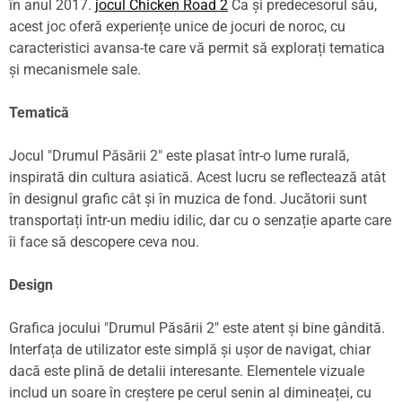
în anul 2017.
jocul Chicken Road 2
Ca și predecesorul său,
acest joc oferă experiențe unice de jocuri de noroc, cu
caracteristici avansa-te care vă permit să explorați tematica
și mecanismele sale.
Tematică
Jocul "Drumul Păsării 2" este plasat într-o lume rurală,
inspirată din cultura asiatică. Acest lucru se reflectează atât
în designul grafic cât și în muzica de fond. Jucătorii sunt
transportați într-un mediu idilic, dar cu o senzație aparte care
îi face să descopere ceva nou.
Design
Grafica jocului "Drumul Păsării 2" este atent și bine gândită.
Interfața de utilizator este simplă și ușor de navigat, chiar
dacă este plină de detalii interesante. Elementele vizuale
includ un soare în creștere pe cerul senin al dimineaței, cu