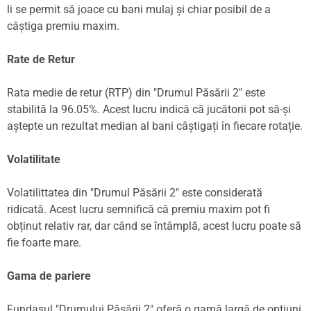
li se permit să joace cu bani mulaj și chiar posibil de a
câștiga premiu maxim.
Rate de Retur
Rata medie de retur (RTP) din "Drumul Păsării 2" este
stabilită la 96.05%. Acest lucru indică că jucătorii pot să-și
aștepte un rezultat median al bani câștigați în fiecare rotație.
Volatilitate
Volatilittatea din "Drumul Păsării 2" este considerată
ridicată. Acest lucru semnifică că premiu maxim pot fi
obținut relativ rar, dar când se întâmplă, acest lucru poate să
fie foarte mare.
Gama de pariere
Fundașul "Drumului Păsării 2" oferă o gamă largă de opțiuni