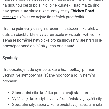
na dlouhou cestu po silnici plné kuřátek. Hráč má za úkol
navigovat auto skrze různé úseky cesty
Chicken Road
recenze
a získat co nejvíc finančních prostředků.
Hra má jedinečný design s ručními ilustracemi kuřátek a
dalších objektů, které vytvářejí ucelený vizuální vzhled hry.
Téma je poměrně netypické pro kasinové hry, ale hraři si jej
pravděpodobně oblíbí díky jeho originalitě.
Symboly
Hra obsahuje řadu symbolů, které hráři potkají při hraní.
Jednotlivé symboly mají různé hodnoty a roli v herním
procesu:
Standardní síla: kuřátka představují standardní sílu
Vyšší síly: krokodýl, lev a lvíčka představují vyšší síly
Speciální síly: zebra a koně představují speciální sílu