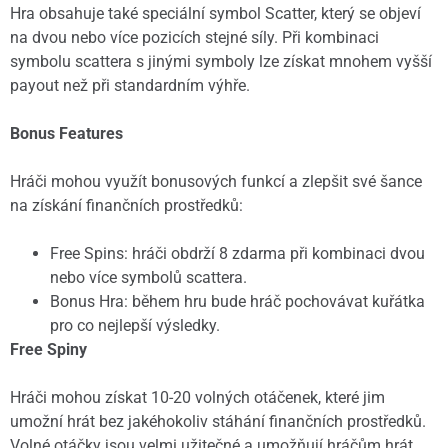
Hra obsahuje také speciální symbol Scatter, který se objeví
na dvou nebo více pozicích stejné síly. Při kombinaci
symbolu scattera s jinými symboly lze získat mnohem vyšší
payout než při standardním výhře.
Bonus Features
Hráči mohou využít bonusových funkcí a zlepšit své šance
na získání finančních prostředků:
Free Spins: hráči obdrží 8 zdarma při kombinaci dvou
nebo více symbolů scattera.
Bonus Hra: během hru bude hráč pochovávat kuřátka
pro co nejlepší výsledky.
Free Spiny
Hráči mohou získat 10-20 volných otáčenek, které jim
umožní hrát bez jakéhokoliv stáhání finančních prostředků.
Volné otáčky jsou velmi užitečné a umožňují hráčům hrát