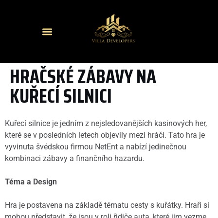
HRAČSKÉ ZÁBAVY NA
KUŘECÍ SILNICI
Kuřecí silnice je jedním z nejsledovanějších kasinových her,
které se v posledních letech objevily mezi hráči. Tato hra je
vyvinuta švédskou firmou NetEnt a nabízí jedinečnou
kombinaci zábavy a finančního hazardu.
Téma a Design
Hra je postavena na základě tématu cesty s kuřátky. Hraři si
mohou představit, že jsou v roli řidiče auta, které jim vezme