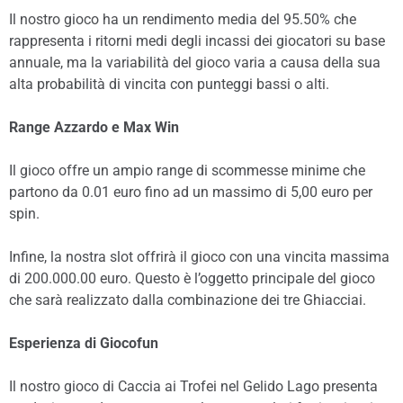
Il nostro gioco ha un rendimento media del 95.50% che
rappresenta i ritorni medi degli incassi dei giocatori su base
annuale, ma la variabilità del gioco varia a causa della sua
alta probabilità di vincita con punteggi bassi o alti.
Range Azzardo e Max Win
Il gioco offre un ampio range di scommesse minime che
partono da 0.01 euro fino ad un massimo di 5,00 euro per
spin.
Infine, la nostra slot offrirà il gioco con una vincita massima
di 200.000.00 euro. Questo è l’oggetto principale del gioco
che sarà realizzato dalla combinazione dei tre Ghiacciai.
Esperienza di Giocofun
Il nostro gioco di Caccia ai Trofei nel Gelido Lago presenta