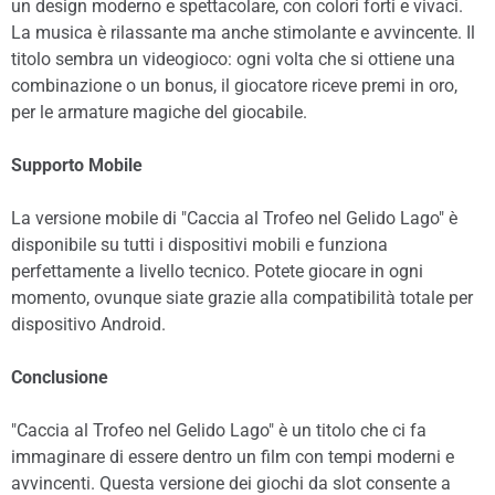
un design moderno e spettacolare, con colori forti e vivaci.
La musica è rilassante ma anche stimolante e avvincente. Il
titolo sembra un videogioco: ogni volta che si ottiene una
combinazione o un bonus, il giocatore riceve premi in oro,
per le armature magiche del giocabile.
Supporto Mobile
La versione mobile di "Caccia al Trofeo nel Gelido Lago" è
disponibile su tutti i dispositivi mobili e funziona
perfettamente a livello tecnico. Potete giocare in ogni
momento, ovunque siate grazie alla compatibilità totale per
dispositivo Android.
Conclusione
"Caccia al Trofeo nel Gelido Lago" è un titolo che ci fa
immaginare di essere dentro un film con tempi moderni e
avvincenti. Questa versione dei giochi da slot consente a