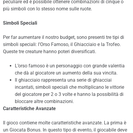
peculiare ed è possibile ottenere combinazioni di cinque o
più simboli con lo stesso nome sulle ruote.
Simboli Speciali
Per far aumentare il nostro budget, sono presenti tre tipi di
simboli speciali: l’Orso Famoso, il Ghiacciaio e la Trofeo.
Queste tre creature hanno poteri diversificati.
L’orso famoso è un personaggio con grande valentia
che dà al giocatore un aumento della sua vincita.
Il ghiacciaio rappresenta una serie di ghiacciai
incantati, simboli speciali che moltiplicano le vittorie
del giocatore per 2 o 3 volte e hanno la possibilità di
bloccare altre combinazioni.
Caratteristiche Avanzate
Il gioco contiene molte caratteristiche avanzate. La prima è
un Giocata Bonus. In questo tipo di evento, il giocabile deve