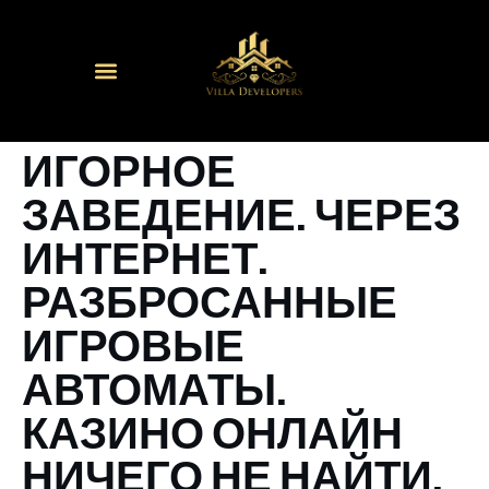
ИГОРНОЕ
ЗАВЕДЕНИЕ. ЧЕРЕЗ
ИНТЕРНЕТ.
РАЗБРОСАННЫЕ
ИГРОВЫЕ
АВТОМАТЫ.
КАЗИНО ОНЛАЙН
НИЧЕГО НЕ НАЙТИ.