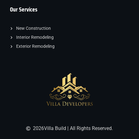
Our Services
New Construction
Interior Remodeling
Exterior Remodeling
2026
Villa Build | All Rights Reserved.