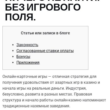
БЕЗ ИГРОВОГО
ПОЛЯ.
Статьи или записи в блоге
Законность
Согласованные ставки оплаты
Бонусы
Приложения
Онлайн-карточные игры — отличная стратегия для
получения удовольствия от азартных игр в казино и
начала игры на реальные деньги. Индустрия,
безусловно, развита в разных местах. Правовая
структура и начало работы онлайн-казино напоминают
традиционные наземные заведения.