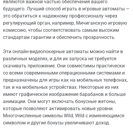
являются важной частью обеспечения вашего
будущего. Лучший способ играть в игровые автоматы —
это обратиться к надежному профессионалу через
регулирующий орган, например, Мичиганскую игровую
комиссию, чтобы соответствовать самым высоким
стандартам гарантии и обеспечить прозрачность.
Эти онлайн-видеопокерные автоматы можно найти в
различных моделях, и для их запуска не требуется
скачивать приложение. Они совместимы практически
со всеми современными операционными системами и
предназначены для игры как на мобильных телефонах,
так и на мобильных устройствах. Некоторые из них
имеют графическое изображение барабанов и больше
анимации. Они могут включать бонусные жетоны,
которые позволяют активировать новые уровни.
Многочисленные символы Wild, Wild с изменяющимся
символом и другие бонусы увеличивают доход.