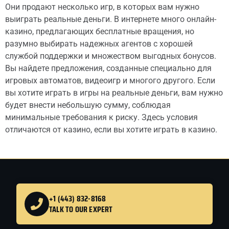
Они продают несколько игр, в которых вам нужно
выиграть реальные деньги. В интернете много онлайн-
казино, предлагающих бесплатные вращения, но
разумно выбирать надежных агентов с хорошей
службой поддержки и множеством выгодных бонусов.
Вы найдете предложения, созданные специально для
игровых автоматов, видеоигр и многого другого. Если
вы хотите играть в игры на реальные деньги, вам нужно
будет внести небольшую сумму, соблюдая
минимальные требования к риску. Здесь условия
отличаются от казино, если вы хотите играть в казино.
+1 (443) 832-8168
TALK TO OUR EXPERT