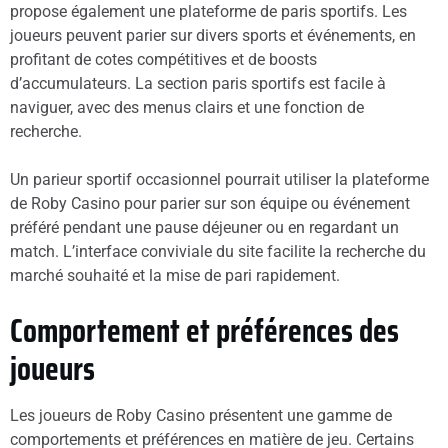
propose également une plateforme de paris sportifs. Les
joueurs peuvent parier sur divers sports et événements, en
profitant de cotes compétitives et de boosts
d’accumulateurs. La section paris sportifs est facile à
naviguer, avec des menus clairs et une fonction de
recherche.
Un parieur sportif occasionnel pourrait utiliser la plateforme
de Roby Casino pour parier sur son équipe ou événement
préféré pendant une pause déjeuner ou en regardant un
match. L’interface conviviale du site facilite la recherche du
marché souhaité et la mise de pari rapidement.
Comportement et préférences des
joueurs
Les joueurs de Roby Casino présentent une gamme de
comportements et préférences en matière de jeu. Certains