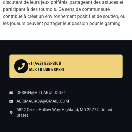
discutant de leurs jeux préférés, partageant des astuces et
participant à des tournois. Ce sens de communauté
contribue à créer un environnement positif et de soutien, où
les joueurs peuvent partager leur passion pour le gaming.
+1 (443) 832-8168
TALK TO OUR EXPERT
DESIGN@VILLABUILD.NET
ALISMALIK89@GMAIL.COM
6822 Green Hollow Way, Highland, MD 20777, United
States