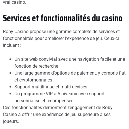
vrai casino.
Services et fonctionnalités du casino
Roby Casino propose une gamme complète de services et
fonctionnalités pour améliorer l’expérience de jeu. Ceux-ci
incluent :
Un site web convivial avec une navigation facile et une
fonction de recherche
Une large gamme d’options de paiement, y compris fiat
et cryptomonnaies
Support multilingue et multi-devises
Un programme VIP à 5 niveaux avec support
personnalisé et récompenses
Ces fonctionnalités démontrent l’engagement de Roby
Casino à offrir une expérience de jeu supérieure à ses
joueurs.