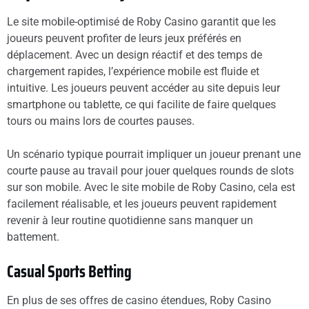
Le site mobile-optimisé de Roby Casino garantit que les
joueurs peuvent profiter de leurs jeux préférés en
déplacement. Avec un design réactif et des temps de
chargement rapides, l’expérience mobile est fluide et
intuitive. Les joueurs peuvent accéder au site depuis leur
smartphone ou tablette, ce qui facilite de faire quelques
tours ou mains lors de courtes pauses.
Un scénario typique pourrait impliquer un joueur prenant une
courte pause au travail pour jouer quelques rounds de slots
sur son mobile. Avec le site mobile de Roby Casino, cela est
facilement réalisable, et les joueurs peuvent rapidement
revenir à leur routine quotidienne sans manquer un
battement.
Casual Sports Betting
En plus de ses offres de casino étendues, Roby Casino