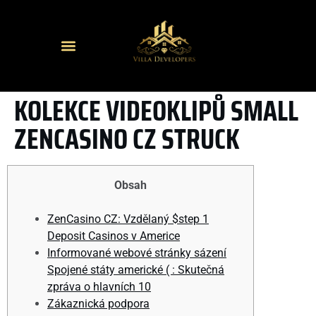
KOLEKCE VIDEOKLIPŮ SMALL
ZENCASINO CZ STRUCK
Obsah
ZenCasino CZ: Vzdělaný $step 1
Deposit Casinos v Americe
Informované webové stránky sázení
Spojené státy americké ( : Skutečná
zpráva o hlavních 10
Zákaznická podpora