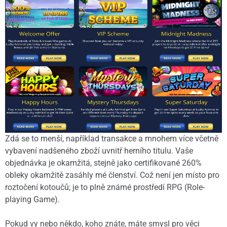
Zdá se to menší, například transakce a mnohem více včetně
vybavení nadšeného zboží uvnitř herního titulu. Vaše
objednávka je okamžitá, stejně jako certifikované 260%
obleky okamžitě zasáhly mé členství. Což není jen místo pro
roztočení kotoučů; je to plně známé prostředí RPG (Role-
playing Game).
Pokud vy nebo někdo, koho znáte, máte smysl pro věci