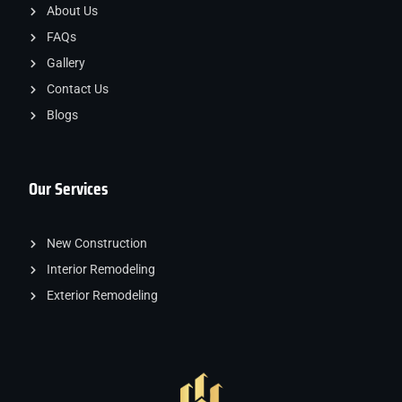
About Us
FAQs
Gallery
Contact Us
Blogs
Our Services
New Construction
Interior Remodeling
Exterior Remodeling