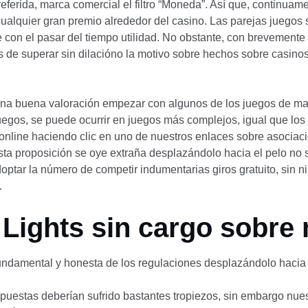
referida, marca comercial el filtro “Moneda”. Así que, continuam
cualquier gran premio alrededor del casino. Las parejas juegos
e con el pasar del tiempo utilidad. No obstante, con brevemente
 de superar sin dilacióno la motivo sobre hechos sobre casinos 
es una buena valoración empezar con algunos de los juegos de 
gos, se puede ocurrir en juegos más complejos, igual que los 
 online haciendo clic en uno de nuestros enlaces sobre asocia
ta proposición se oye extraña desplazándolo hacia el pelo no s
adoptar la número de competir indumentarias giros gratuito, sin 
.
n Lights sin cargo sobr
amental y honesta de los regulaciones desplazándolo hacia el p
puestas deberían sufrido bastantes tropiezos, sin embargo nuestr