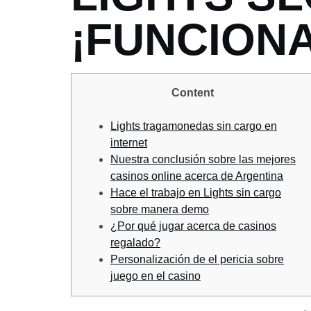
¡FUNCIONA
Content
Lights tragamonedas sin cargo en
internet
Nuestra conclusión sobre las mejores
casinos online acerca de Argentina
Hace el trabajo en Lights sin cargo
sobre manera demo
¿Por qué jugar acerca de casinos
regalado?
Personalización de el pericia sobre
juego en el casino