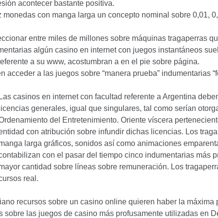
esión acontecer bastante positiva.
 monedas con manga larga un concepto nominal sobre 0,01, 0,02,
cionar entre miles de millones sobre máquinas tragaperras que 
entarias algún casino en internet con juegos instantáneos suele
referente a su www, acostumbran a en el pie sobre página.
ten acceder a las juegos sobre “manera prueba” indumentarias “
Las casinos en internet con facultad referente a Argentina deben
licencias generales, igual que singulares, tal como serían oto
Ordenamiento del Entretenimiento. Oriente víscera perteneciente
entidad con atribución sobre infundir dichas licencias. Los trag
manga larga gráficos, sonidos así­ como animaciones emparent
contabilizan con el pasar del tiempo cinco indumentarias más p
mayor cantidad sobre líneas sobre remuneración. Los tragaperras
cursos real.
rpiano recursos sobre un casino online quieren haber la máxima p
s sobre las juegos de casino más profusamente utilizadas en D