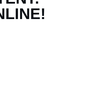
LINE!