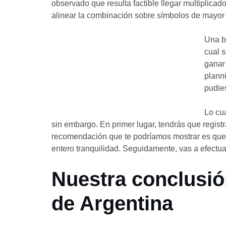
observado que resulta factible llegar multiplica
alinear la combinación sobre símbolos de mayor 
Una b
cual 
ganar
planni
pudies
Lo cua
sin embargo. En primer lugar, tendrás que registr
recomendación que te podrí­amos mostrar es que
entero tranquilidad. Seguidamente, vas a efectuar
Nuestra conclusió
de Argentina