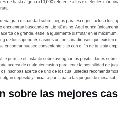
dores de hasta alguna x10,000 referente a los excelentes máqui
rara.
uena gran disparidad sobre juegos para escoger, incluso los j
se encuentran buscando en LightCasino. Aquí nunca únicamente 
 acerca de grande, estrella igualmente disfrutar en el máximu
ng de los superiores casinos online canadienses que existen re
e encontrar nuestro conveniente sitio con el fin de tú, esta empl
l le permite el instante sobre averiguar los posibilidades sobre 
arte acerca de cualquier casino para tener la posibilidad de jug
 os inscribas acerca de uno de los cual ustedes recomendamos 
 algún depósito y iniciar a participar a las juegos de mesa sobre
n sobre las mejores cas