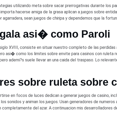
ategias utilizando meta sobre sacar prerrogativas durante los pa
e importa hacerse amiga de la grasa aplican a juegos sobre entida
or agarradera, sean juegos de chiripa y dependemos que la fort
ngala asi� como Paroli
iglo XVIII, consiste en situar nuestro completo de las perdidas 
ero asi� como los limites sobre envite para casinos con ruleta r
o, pero ademi?s suele llevar an una caida del traspaso. Lo relev
es sobre ruleta sobre c
irse en focos de luces dedican a generar juegos de casino, inclus
los sonidos y animan los juegos. Usan generadores de numeros al
n completamente del azar. A continuacion mis desarrolladores d