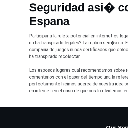
Seguridad asi� com
Espana
Participar a la ruleta potencial en internet es le
no ha transpirado legales? La replica seri�a no. E
compania de juegos nunca certificados que colocan
ha transpirado recolectar.
Los esposos lugares cual recomendamos sobre res
comentarios con el pasar del tiempo una la refer
perfectamente hicimos acerca de nuestra idea so
en internet en el caso de que nos lo olvidemos en
Our Ser