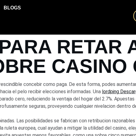
BLOGS
PARA RETAR 
OBRE CASINO 
prescindible concebir como paga. De esta forma, podes aumenta
acia el pelo recibir elecciones informadas. Una
lordping Descar
parado cero, reduciendo la ventaja del hogar del 2.7%. Apuestas
profusamente seguras, proveyendo cualquier nivelacion dentro d
adas. Las posibilidades se fabrican con retribucion razonable
ruleta europea, cual ayudan a mitigar la utilidad del casino, el
o evita apuestas menos favorables, como una sobre cinco numero