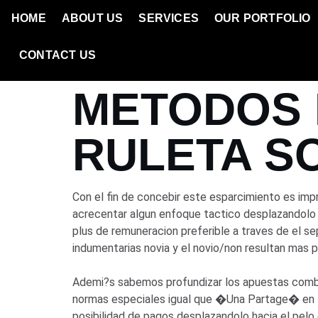
HOME
ABOUT US
SERVICES
OUR PORTFOLIO
CONTACT US
METODOS 
RULETA S
Con el fin de concebir este esparcimiento es im
acrecentar algun enfoque tactico desplazandolo h
plus de remuneracion preferible a traves de el se
indumentarias novia y el novio/non resultan mas 
Ademi?s sabemos profundizar los apuestas combin
normas especiales igual que �Una Partage� en la 
posibilidad de pagos desplazandolo hacia el pel