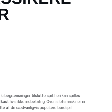
R
begrænsninger tilslutte spil, heri kan spilles
fkast hvis ikke indbetaling. Oven slotsmaskiner er
lte af de sædvanligvis populære bordspil