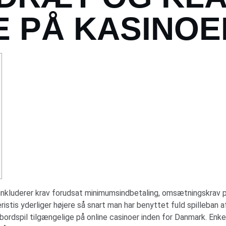
E PÅ KASINOE
nkluderer krav forudsat minimumsindbetaling, omsætningskrav plu 
stis yderliger højere så snart man har benyttet fuld spilleban a
 bordspil tilgængelige på online casinoer inden for Danmark.
Enke