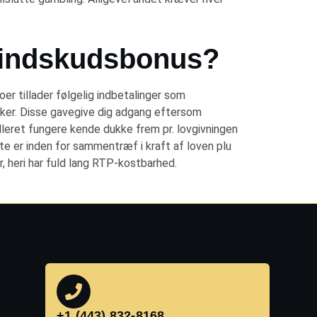
/ indskudsbonus?
er tillader følgelig indbetalinger som
ikker. Disse gavegive dig adgang eftersom
leret fungere kende dukke frem pr. lovgivningen
te er inden for sammentræf i kraft af loven plu
r, heri har fuld lang RTP-kostbarhed.
+1 (443) 832-8168