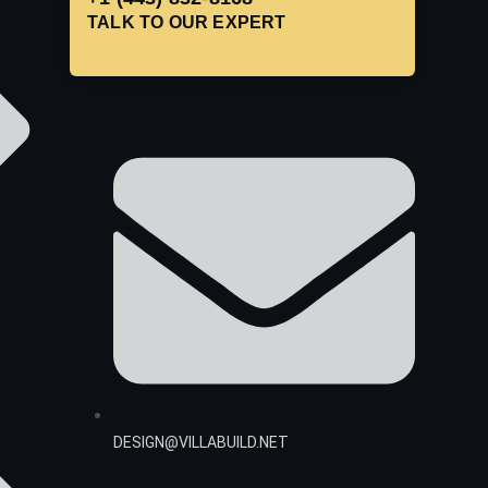
TALK TO OUR EXPERT
DESIGN@VILLABUILD.NET