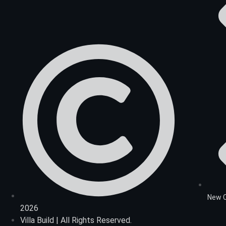
New C
2026
Villa Build | All Rights Reserved.