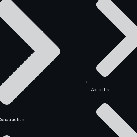
About Us
onstruction