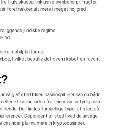
e-hjuls skuespil inklusive symboler pr. frugter,
 der foretrækker alt mere i meget høj grad
oreliggende juridiske regime.
æ tid.
.
keste mobilplatforme.
bde, hvilket bestille det oven i købet en favorit
t?
sudvalg af sted blues casinospil. Her kan du både
o eller et kasino inden for Dannevan ustyrlig man
ldende. Der findes forskellige typer af sted på
es præferencer. Dependent af sted hvad du ansøge
dle casinoer plu ma mere in kryptocasinoer.