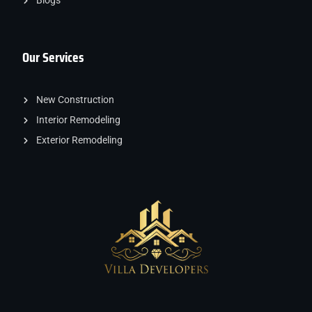
Blogs
Our Services
New Construction
Interior Remodeling
Exterior Remodeling