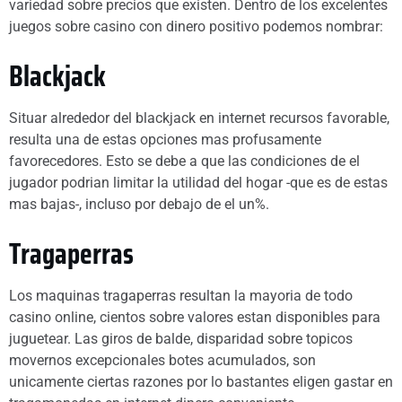
variedad sobre precios que existen. Dentro de los excelentes
juegos sobre casino con dinero positivo podemos nombrar:
Blackjack
Situar alrededor del blackjack en internet recursos favorable,
resulta una de estas opciones mas profusamente
favorecedores. Esto se debe a que las condiciones de el
jugador podrian limitar la utilidad del hogar -que es de estas
mas bajas-, incluso por debajo de el un%.
Tragaperras
Los maquinas tragaperras resultan la mayoria de todo
casino online, cientos sobre valores estan disponibles para
juguetear. Las giros de balde, disparidad sobre topicos
movernos excepcionales botes acumulados, son
unicamente ciertas razones por lo bastantes eligen gastar en