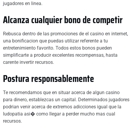
jugadores en linea.
Alcanza cualquier bono de competir
Rebusca dentro de las promociones de el casino en internet,
una bonificacion que puedas utilizar referente a tu
entretenimiento favorito. Todos estos bonos pueden
simplificarte a producir excelentes recompensas, hasta
carente invertir recursos.
Postura responsablemente
Te recomendamos que en situar acerca de algun casino
para dinero, establezcas un capital. Determinados jugadores
podrian venir acerca de extremos adicciones igual que la
ludopatia asi� como llegar a perder mucho mas cual
recursos.