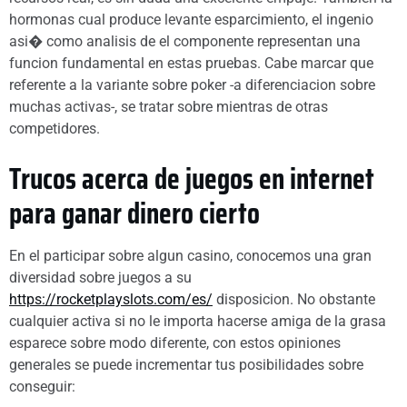
hormonas cual produce levante esparcimiento, el ingenio
asi� como analisis de el componente representan una
funcion fundamental en estas pruebas. Cabe marcar que
referente a la variante sobre poker -a diferenciacion sobre
muchas activas-, se tratar sobre mientras de otras
competidores.
Trucos acerca de juegos en internet
para ganar dinero cierto
En el participar sobre algun casino, conocemos una gran
diversidad sobre juegos a su
https://rocketplayslots.com/es/
disposicion. No obstante
cualquier activa si no le importa hacerse amiga de la grasa
esparece sobre modo diferente, con estos opiniones
generales se puede incrementar tus posibilidades sobre
conseguir: