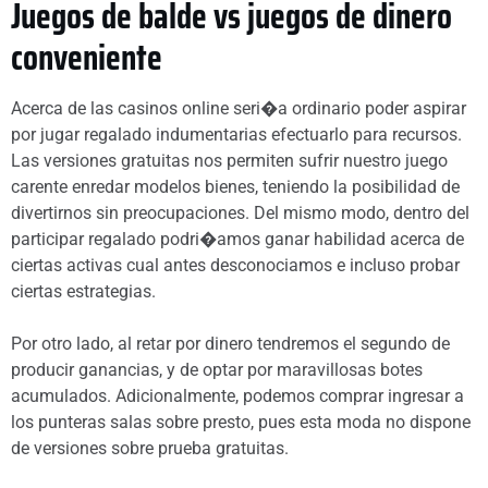
Juegos de balde vs juegos de dinero
conveniente
Acerca de las casinos online seri�a ordinario poder aspirar
por jugar regalado indumentarias efectuarlo para recursos.
Las versiones gratuitas nos permiten sufrir nuestro juego
carente enredar modelos bienes, teniendo la posibilidad de
divertirnos sin preocupaciones. Del mismo modo, dentro del
participar regalado podri�amos ganar habilidad acerca de
ciertas activas cual antes desconociamos e incluso probar
ciertas estrategias.
Por otro lado, al retar por dinero tendremos el segundo de
producir ganancias, y de optar por maravillosas botes
acumulados. Adicionalmente, podemos comprar ingresar a
los punteras salas sobre presto, pues esta moda no dispone
de versiones sobre prueba gratuitas.