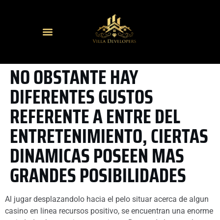
NO OBSTANTE HAY
DIFERENTES GUSTOS
REFERENTE A ENTRE DEL
ENTRETENIMIENTO, CIERTAS
DINAMICAS POSEEN MAS
GRANDES POSIBILIDADES
Al jugar desplazandolo hacia el pelo situar acerca de algun
casino en linea recursos positivo, se encuentran una enorme