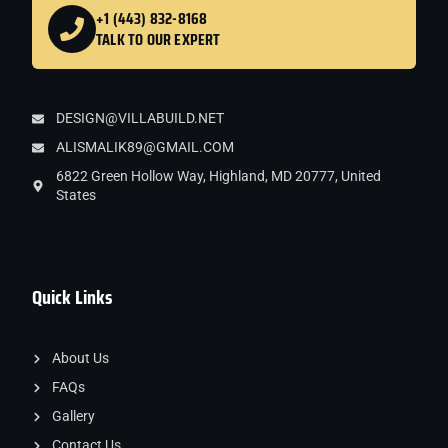
+1 (443) 832-8168
TALK TO OUR EXPERT
DESIGN@VILLABUILD.NET
ALISMALIK89@GMAIL.COM
6822 Green Hollow Way, Highland, MD 20777, United
States
Quick Links
About Us
FAQs
Gallery
Contact Us