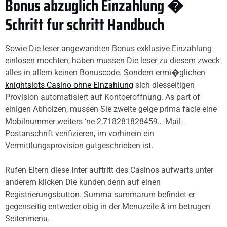
Bonus abzuglich Einzahlung �
Schritt fur schritt Handbuch
Sowie Die leser angewandten Bonus exklusive Einzahlung
einlosen mochten, haben mussen Die leser zu diesem zweck
alles in allem keinen Bonuscode. Sondern ermi�glichen
knightslots Casino ohne Einzahlung
sich diesseitigen
Provision automatisiert auf Kontoeroffnung. As part of
einigen Abholzen, mussen Sie zweite geige prima facie eine
Mobilnummer weiters ‘ne 2,718281828459…-Mail-
Postanschrift verifizieren, im vorhinein ein
Vermittlungsprovision gutgeschrieben ist.
Rufen Eltern diese Inter auftritt des Casinos aufwarts unter
anderem klicken Die kunden denn auf einen
Registrierungsbutton. Summa summarum befindet er
gegenseitig entweder obig in der Menuzeile & im betrugen
Seitenmenu.