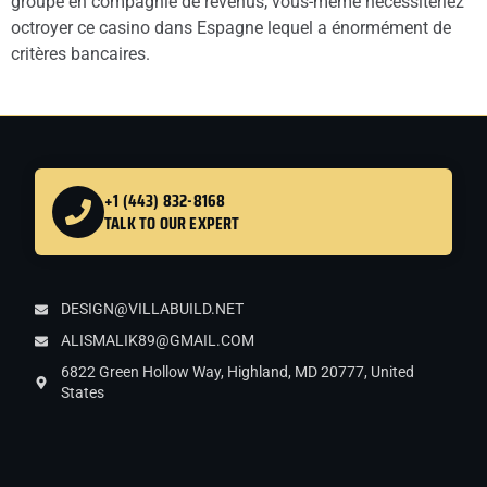
groupe en compagnie de revenus, vous-même nécessiteriez
octroyer ce casino dans Espagne lequel a énormément de
critères bancaires.
+1 (443) 832-8168
TALK TO OUR EXPERT
DESIGN@VILLABUILD.NET
ALISMALIK89@GMAIL.COM
6822 Green Hollow Way, Highland, MD 20777, United
States