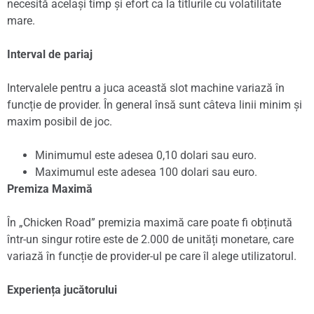
necesită același timp și efort ca la titlurile cu volatilitate
mare.
Interval de pariaj
Intervalele pentru a juca această slot machine variază în
funcție de provider. În general însă sunt câteva linii minim și
maxim posibil de joc.
Minimumul este adesea 0,10 dolari sau euro.
Maximumul este adesea 100 dolari sau euro.
Premiza Maximă
În „Chicken Road” premizia maximă care poate fi obținută
într-un singur rotire este de 2.000 de unități monetare, care
variază în funcție de provider-ul pe care îl alege utilizatorul.
Experiența jucătorului