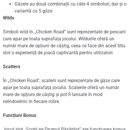
Gâzele au două combinații cu câte 4 simboluri, dar și o
variantă cu 5 gâze.
Wilds
Simboli wild în „Chicken Road” sunt reprezentate de pescarii
care apar pe toata suprafața jocului. Wildurile oferă un
număr mare de opțiuni de câștig, ceea ce face din acest titlu
slot o experiență de joacă captivantă pentru utilizatori.
Scatters
În „Chicken Road”, scaterii sunt reprezentate de gâze care
apar pe toata suprafața jocului. Scaterile oferă un număr
mare de opțiuni de câștig și pot fi lansate în mod
neîndoielnic în fiecare rotire.
Funcțiuni Bonus
Jocul slot „Scoții pe Drumul Păsărilor” are funcțiunea bonus,