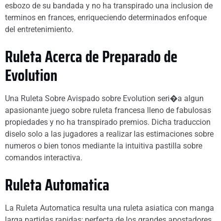
esbozo de su bandada y no ha transpirado una inclusion de
terminos en frances, enriqueciendo determinados enfoque
del entretenimiento.
Ruleta Acerca de Preparado de
Evolution
Una Ruleta Sobre Avispado sobre Evolution seri�a algun
apasionante juego sobre ruleta francesa lleno de fabulosas
propiedades y no ha transpirado premios. Dicha traduccion
diselo solo a las jugadores a realizar las estimaciones sobre
numeros o bien tonos mediante la intuitiva pastilla sobre
comandos interactiva.
Ruleta Automatica
La Ruleta Automatica resulta una ruleta asiatica con manga
larga partidas rapidas; perfecta de los grandes apostadores