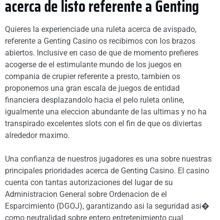
acerca de listo referente a Genting
Quieres la experienciade una ruleta acerca de avispado,
referente a Genting Casino os recibimos con los brazos
abiertos. Inclusive en caso de que de momento prefieres
acogerse de el estimulante mundo de los juegos en
compania de crupier referente a presto, tambien os
proponemos una gran escala de juegos de entidad
financiera desplazandolo hacia el pelo ruleta online,
igualmente una eleccion abundante de las ultimas y no ha
transpirado excelentes slots con el fin de que os diviertas
alrededor maximo.
Una confianza de nuestros jugadores es una sobre nuestras
principales prioridades acerca de Genting Casino. El casino
cuenta con tantas autorizaciones del lugar de su
Administracion General sobre Ordenacion de el
Esparcimiento (DGOJ), garantizando asi la seguridad asi�
como neutralidad sobre entero entretenimiento cual