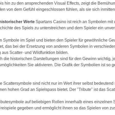
is hin zu den ansprechenden Visual Effects, zeigt die Bemühun
en von dem Gefühl eingeschlossen fühlen, als sie sich inmitten
istorischer Werte
Spartans Casino ist reich an Symbolen mit 
hichte des Spiels zu unterstreichen und dem Spieler ein unverg
ten Symbole im Spiel und bieten den Spieler für gewöhnliche Ge
et, das bei der Ersetzung von anderen Symbolen in verschied
aus Scatter- und Wildfunktion bilden.
 die historischen Darstellungen sind für den Gewinn wichtig, 
chkeiten Sie aktivieren. Die Grafik der Symbolien ist so ge
e Scattersymbole sind nicht nur im Wert ihrer selbst bedeuten
inen hohen Grad an Spielspass bietet. Der "Tribute" ist das Sc
butesymbole auf beliebigen Rollen innerhalb eines einzelnen Sp
Freispiele gegeben und ermöglicht ihnen so das Spielen von z