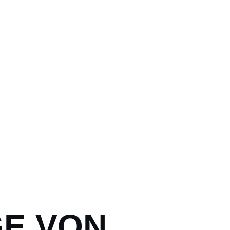
GE VON