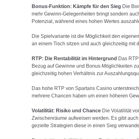
Bonus-Funktion: Kämpfe für den Sieg
Die Bon
mehr Gewinn-Gelegenheiten bringt sondern auch i
Potenzial, während eines hohen Wertes auszahl
Die Spielvariante ist die Möglichkeit den eigen
an einem Tisch sitzen und auch gleichzeitig m
RTP: Die Rentabilität im Hintergrund
Das RTP (
Bezug auf Gewinne und Bonus-Möglichkeiten zur
gleichzeitig hohen Verhältnis zur Auszahlungsquo
Das hohe RTP von Spartans Casino unterstreicht s
mehrere Chancen haben um einen höheren Gewinn zu
Volatilität: Risiko und Chance
Die Volatilität 
Zwischenräume aufweisen werden. Es gibt auch e
gezielte Strategien diese in einen Sieg verwande