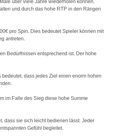
re Male über viele Jahre wiederholen können.
rhalten und durch das hohe RTP in den Rängen
00€ pro Spin. Dies bedeutet Spieler können mit
g antreten.
hren Bedürfnissen entsprechend ist. Der hohe
 bedeutet, dass jedes Ziel einen enorm hohen
enden.
t um im Falle des Sieg diese hohe Summe
, dass sie sich leicht bedienen lässt. Jeder
entspannten Gefühl begleitet.