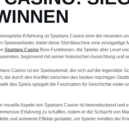
WINNEN
ospieler-Erfahrung ist Spartans Casino eine der neuesten un
n Spieleanbieter, bietet diese Slot-Maschine eine einzigartig
ven
Spartans Casino
Boni-Funktionen, die Spieler aller Level u
zuwenden, beginnend mit seiner historischen Ausrichtung und s
tans Casino ist ein Spielautomat, der sich auf die legendäre S
tzt, die durch den Konflikt zwischen den beiden mächtigen Stadts
k des Spiels spiegelt die Faszination für Geschichte wider und
r visuelle Aspekt von Spartans Casino ist beeindruckend und ei
immersive Erfahrung zu schaffen, indem er die Schlacht von Mara
odelle und animierte Effekte gestaltet, um Spieler inmitten der K