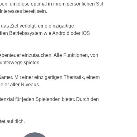
n, um diese optimal in ihrem persönlichen Stil
nteresses bereit sein.
s Ziel verfolgt, eine einzigartige
bilen Betriebssystem wie Android oder iOS
benteuer einzutauchen. Alle Funktionen, von
 unterwegs spielen.
amer. Mit einer einzigartigen Thematik, einem
eler aller Niveaus.
enzial für jeden Spielenden bietet. Durch den
et auf dich.