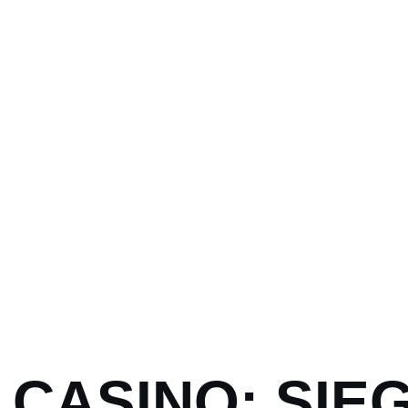
 CASINO: SIE