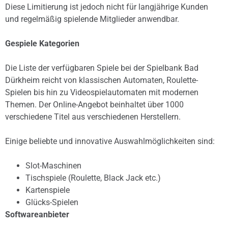
Diese Limitierung ist jedoch nicht für langjährige Kunden
und regelmäßig spielende Mitglieder anwendbar.
Gespiele Kategorien
Die Liste der verfügbaren Spiele bei der Spielbank Bad
Dürkheim reicht von klassischen Automaten, Roulette-
Spielen bis hin zu Videospielautomaten mit modernen
Themen. Der Online-Angebot beinhaltet über 1000
verschiedene Titel aus verschiedenen Herstellern.
Einige beliebte und innovative Auswahlmöglichkeiten sind:
Slot-Maschinen
Tischspiele (Roulette, Black Jack etc.)
Kartenspiele
Glücks-Spielen
Softwareanbieter