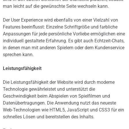
man leicht auf die gewünschte Seite wechseln kann.
Der User Experience wird ebenfalls von einer Vielzahl von
Features beeinflusst: Einzelne Schriftgröße und farbliche
Anpassungen für jede persönliche Vorliebe ermöglichen eine
individuell gestaltete Erfahrung. Es gibt auch Echtzeit-Chats,
in denen man mit anderen Spielern oder dem Kundenservice
sprechen kann.
Leistungsfähigkeit
Die Leistungsfähigkeit der Website wird durch moderne
Technologie gewährleistet und unterstützt die
Geschwindigkeit beim Abspielen von Spielfilmen und
Datenübertragungen. Die Anwendung nutzt das neueste
Web-Technologien wie HTML5, JavaScript und CSS3 für ein
schnelles Lösen und bereitstellen des Inhalts.