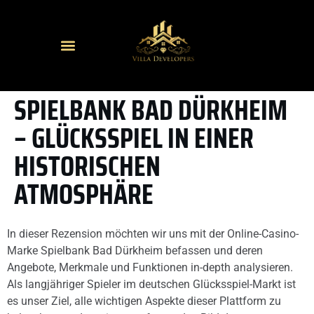
SPIELBANK BAD DÜRKHEIM
– GLÜCKSSPIEL IN EINER
HISTORISCHEN
ATMOSPHÄRE
In dieser Rezension möchten wir uns mit der Online-Casino-
Marke Spielbank Bad Dürkheim befassen und deren
Angebote, Merkmale und Funktionen in-depth analysieren.
Als langjähriger Spieler im deutschen Glücksspiel-Markt ist
es unser Ziel, alle wichtigen Aspekte dieser Plattform zu