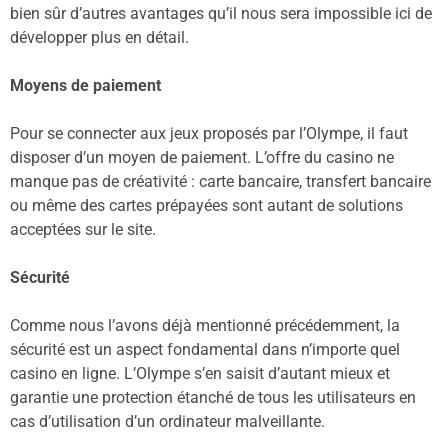
bien sûr d’autres avantages qu’il nous sera impossible ici de
développer plus en détail.
Moyens de paiement
Pour se connecter aux jeux proposés par l’Olympe, il faut
disposer d’un moyen de paiement. L’offre du casino ne
manque pas de créativité : carte bancaire, transfert bancaire
ou même des cartes prépayées sont autant de solutions
acceptées sur le site.
Sécurité
Comme nous l’avons déjà mentionné précédemment, la
sécurité est un aspect fondamental dans n’importe quel
casino en ligne. L’Olympe s’en saisit d’autant mieux et
garantie une protection étanché de tous les utilisateurs en
cas d’utilisation d’un ordinateur malveillante.