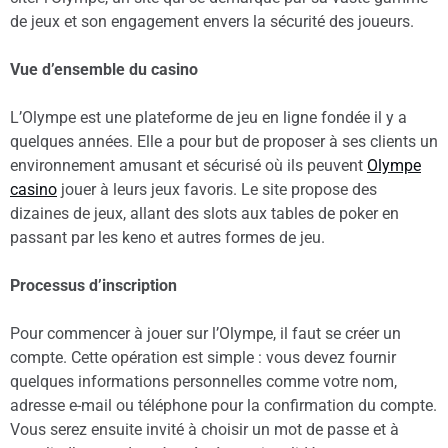
de jeux et son engagement envers la sécurité des joueurs.
Vue d’ensemble du casino
L’Olympe est une plateforme de jeu en ligne fondée il y a
quelques années. Elle a pour but de proposer à ses clients un
environnement amusant et sécurisé où ils peuvent
Olympe
casino
jouer à leurs jeux favoris. Le site propose des
dizaines de jeux, allant des slots aux tables de poker en
passant par les keno et autres formes de jeu.
Processus d’inscription
Pour commencer à jouer sur l’Olympe, il faut se créer un
compte. Cette opération est simple : vous devez fournir
quelques informations personnelles comme votre nom,
adresse e-mail ou téléphone pour la confirmation du compte.
Vous serez ensuite invité à choisir un mot de passe et à