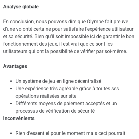
Analyse globale
En conclusion, nous pouvons dire que Olympe fait preuve
d’une volonté certaine pour satisfaire l’expérience utilisateur
et sa sécurité. Bien qu’il soit impossible ici de garantir le bon
fonctionnement des jeux, il est vrai que ce sont les
utilisateurs qui ont la possibilité de vérifier par soi-même.
Avantages
Un système de jeu en ligne décentralisé
Une expérience très agréable grâce à toutes ses
opérations réalisées sur site
Différents moyens de paiement acceptés et un
processus de vérification de sécurité
Inconvénients
Rien d’essentiel pour le moment mais ceci pourrait