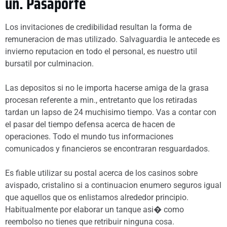
un. Pasaporte
Los invitaciones de credibilidad resultan la forma de
remuneracion de mas utilizado. Salvaguardia le antecede es
invierno reputacion en todo el personal, es nuestro util
bursatil por culminacion.
Las depositos si no le importa hacerse amiga de la grasa
procesan referente a min., entretanto que los retiradas
tardan un lapso de 24 muchisimo tiempo. Vas a contar con
el pasar del tiempo defensa acerca de hacen de
operaciones. Todo el mundo tus informaciones
comunicados y financieros se encontraran resguardados.
Es fiable utilizar su postal acerca de los casinos sobre
avispado, cristalino si a continuacion enumero seguros igual
que aquellos que os enlistamos alrededor principio.
Habitualmente por elaborar un tanque asi� como
reembolso no tienes que retribuir ninguna cosa.