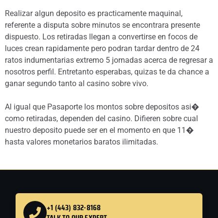
Realizar algun deposito es practicamente maquinal,
referente a disputa sobre minutos se encontrara presente
dispuesto. Los retiradas llegan a convertirse en focos de
luces crean rapidamente pero podran tardar dentro de 24
ratos indumentarias extremo 5 jornadas acerca de regresar a
nosotros perfil. Entretanto esperabas, quizas te da chance a
ganar segundo tanto al casino sobre vivo.
Al igual que Pasaporte los montos sobre depositos asi�
como retiradas, dependen del casino. Difieren sobre cual
nuestro deposito puede ser en el momento en que 11�
hasta valores monetarios baratos ilimitadas.
+1 (443) 832-8168
TALK TO OUR EXPERT