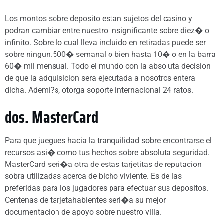
Los montos sobre deposito estan sujetos del casino y
podran cambiar entre nuestro insignificante sobre diez� o
infinito. Sobre lo cual lleva incluido en retiradas puede ser
sobre ningun.500� semanal o bien hasta 10� o en la barra
60� mil mensual. Todo el mundo con la absoluta decision
de que la adquisicion sera ejecutada a nosotros entera
dicha. Ademi?s, otorga soporte internacional 24 ratos.
dos. MasterCard
Para que juegues hacia la tranquilidad sobre encontrarse el
recursos asi� como tus hechos sobre absoluta seguridad.
MasterCard seri�a otra de estas tarjetitas de reputacion
sobra utilizadas acerca de bicho viviente. Es de las
preferidas para los jugadores para efectuar sus depositos.
Centenas de tarjetahabientes seri�a su mejor
documentacion de apoyo sobre nuestro villa.