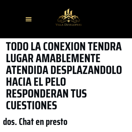
TODO LA CONEXION TENDRA
LUGAR AMABLEMENTE
ATENDIDA DESPLAZANDOLO
HACIA EL PELO
RESPONDERAN TUS
CUESTIONES
dos. Chat en presto