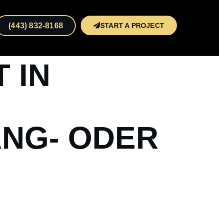
(443) 832-8168
START A PROJECT
 IN
ANG- ODER