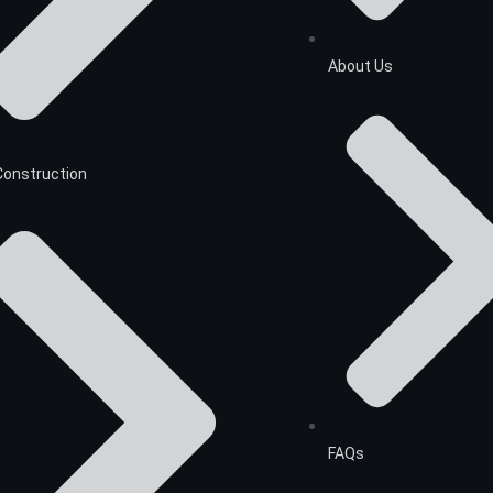
About Us
onstruction
FAQs