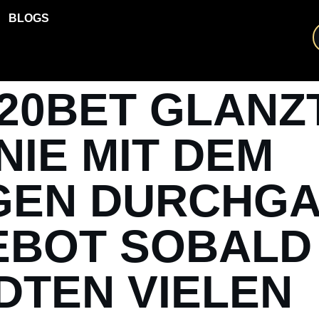
BLOGS
20BET GLANZT
NIE MIT DEM
IGEN DURCHG
EBOT SOBALD
TEN VIELEN