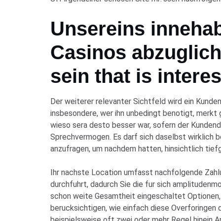
Unsereins inneha
Casinos abzuglich 
sein that is inter
Der weiterer relevanter Sichtfeld wird ein Kunde
insbesondere, wer ihn unbedingt benotigt, merkt
wieso sera desto besser war, sofern der Kundendi
Sprechvermogen. Es darf sich daselbst wirklich 
anzufragen, um nachdem hatten, hinsichtlich tiefg
Ihr nachste Location umfasst nachfolgende Zahl
durchfuhrt, dadurch Sie die fur sich amplitudenm
schon weite Gesamtheit eingeschaltet Optionen, 
berucksichtigen, wie einfach diese Overforinge
beispielsweise oft zwei oder mehr Regel hinein A