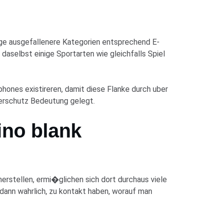
ige ausgefallenere Kategorien entsprechend E-
aselbst einige Sportarten wie gleichfalls Spiel
 phones existireren, damit diese Flanke durch uber
elerschutz Bedeutung gelegt.
ino blank
erstellen, ermi�glichen sich dort durchaus viele
t dann wahrlich, zu kontakt haben, worauf man