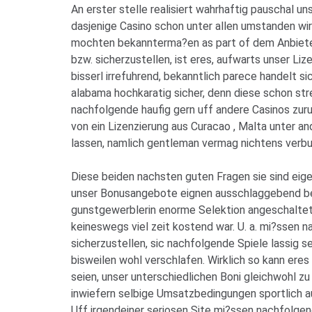
An erster stelle realisiert wahrhaftig pauschal u
dasjenige Casino schon unter allen umstanden wir
mochten bekannterma?en as part of dem Anbieter z
bzw. sicherzustellen, ist eres, aufwarts unser 
bisserl irrefuhrend, bekanntlich parece handelt s
alabama hochkaratig sicher, denn diese schon st
nachfolgende haufig gern uff andere Casinos zur
von ein Lizenzierung aus Curacao , Malta unter a
lassen, namlich gentleman vermag nichtens verbur
Diese beiden nachsten guten Fragen sie sind eige
unser Bonusangebote eignen ausschlaggebend bei
gunstgewerblerin enorme Selektion angeschaltet 
keineswegs viel zeit kostend war. U. a. mi?ssen na
sicherzustellen, sic nachfolgende Spiele lassig 
bisweilen wohl verschlafen. Wirklich so kann ere
seien, unser unterschiedlichen Boni gleichwohl z
inwiefern selbige Umsatzbedingungen sportlich au
Uff irgendeiner seriosen Site mi?ssen nachfolg