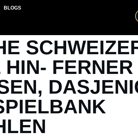
BLOGS
HE SCHWEIZER
 HIN- FERNER
SEN, DASJENI
SPIELBANK
HLEN