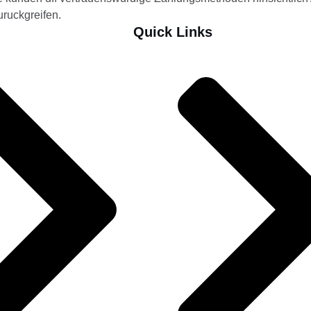
ruckgreifen.
Quick Links