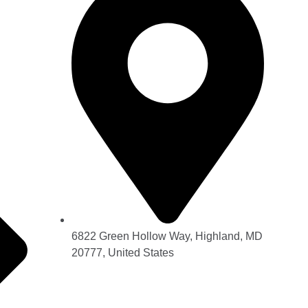
6822 Green Hollow Way, Highland, MD
20777, United States