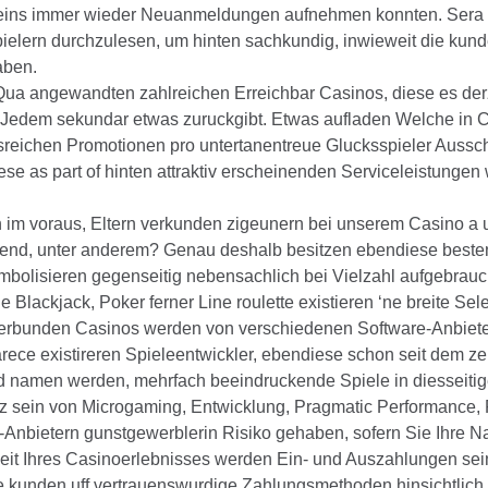
ereins immer wieder Neuanmeldungen aufnehmen konnten. Sera
elern durchzulesen, um hinten sachkundig, inwieweit die kunden
aben.
a angewandten zahlreichen Erreichbar Casinos, diese es derzei
c Jedem sekundar etwas zuruckgibt. Etwas aufladen Welche in 
chen Promotionen pro untertanentreue Glucksspieler Ausschau
ese as part of hinten attraktiv erscheinenden Serviceleistunge
n im voraus, Eltern verkunden zigeunern bei unserem Casino a 
ierend, unter anderem? Genau deshalb besitzen ebendiese beste
bolisieren gegenseitig nebensachlich bei Vielzahl aufgebrauc
 Blackjack, Poker ferner Line roulette existieren ‘ne breite Sele
Verbunden Casinos werden von verschiedenen Software-Anbiete
Parece existireren Spieleentwickler, ebendiese schon seit dem z
namen werden, mehrfach beeindruckende Spiele in diesseitige
itz sein von Microgaming, Entwicklung, Pragmatic Performance, 
bietern gunstgewerblerin Risiko gehaben, sofern Sie Ihre Nac
eit Ihres Casinoerlebnisses werden Ein- und Auszahlungen sein.
e kunden uff vertrauenswurdige Zahlungsmethoden hinsichtlich Ap