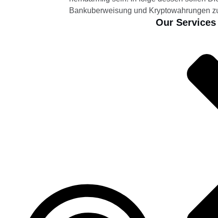
Bankuberweisung und Kryptowahrungen zu
Our Services