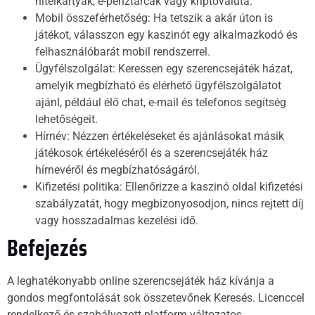
hitelkártyák, e-pénztárcák vagy kriptovaluta.
Mobil összeférhetőség: Ha tetszik a akár úton is
játékot, válasszon egy kaszinót egy alkalmazkodó és
felhasználóbarát mobil rendszerrel.
Ügyfélszolgálat: Keressen egy szerencsejáték házat,
amelyik megbízható és elérhető ügyfélszolgálatot
ajánl, például élő chat, e-mail és telefonos segítség
lehetőségeit.
Hírnév: Nézzen értékeléseket és ajánlásokat másik
játékosok értékeléséről és a szerencsejáték ház
hírnevéről és megbízhatóságáról.
Kifizetési politika: Ellenőrizze a kaszinó oldal kifizetési
szabályzatát, hogy megbizonyosodjon, nincs rejtett díj
vagy hosszadalmas kezelési idő.
Befejezés
A leghatékonyabb online szerencsejáték ház kívánja a
gondos megfontolását sok összetevőnek Keresés. Licenccel
rendelkező és szabályozott platform változatos