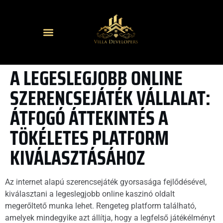
A LEGESLEGJOBB ONLINE
SZERENCSEJÁTÉK VÁLLALAT:
ÁTFOGÓ ÁTTEKINTÉS A
TÖKÉLETES PLATFORM
KIVÁLASZTÁSÁHOZ
Az internet alapú szerencsejáték gyorsasága fejlődésével,
kiválasztani a legeslegjobb online kaszinó oldalt
megerőltető munka lehet. Rengeteg platform található,
amelyek mindegyike azt állítja, hogy a legfelső játékélményt