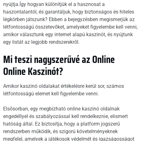
nyújtja.Így hogyan különítjük el a hasznosat a
haszontalantól, és garantáljuk, hogy biztonságos és hiteles
légkörben játszunk?
Ebben a bejegyzésben megismerjük az
létfontosságú összetevőket, amelyeket figyelembe kell venni,
amikor választunk egy internet alapú kaszinót, és nyújtunk
egy listát az legjobb rendszerekről.
Mi teszi nagyszerűvé az Online
Online Kaszinót?
Amikor kaszinó oldalakat értékelésre kerül sor, számos
létfontosságú elemet kell figyelembe venni.
Elsősorban, egy megbízható online kaszinó oldalnak
engedéllyel és szabályozással kell rendelkeznie, elismert
hatóság által. Ez biztosítja, hogy a platform jogszerű
rendszerben működik, és szigorú követelményeknek
megfelel, amelyek a játékosok védelmét és igazságosságot