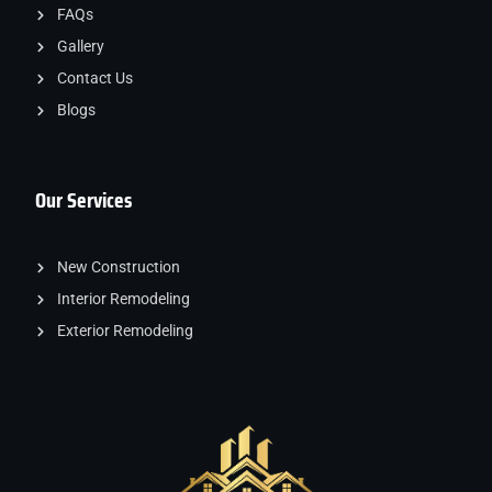
FAQs
Gallery
Contact Us
Blogs
Our Services
New Construction
Interior Remodeling
Exterior Remodeling