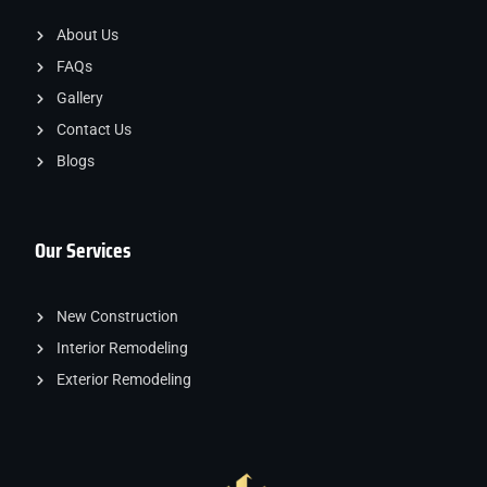
About Us
FAQs
Gallery
Contact Us
Blogs
Our Services
New Construction
Interior Remodeling
Exterior Remodeling