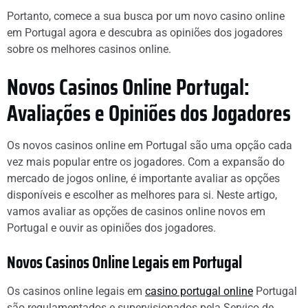
Portanto, comece a sua busca por um novo casino online
em Portugal agora e descubra as opiniões dos jogadores
sobre os melhores casinos online.
Novos Casinos Online Portugal:
Avaliações e Opiniões dos Jogadores
Os novos casinos online em Portugal são uma opção cada
vez mais popular entre os jogadores. Com a expansão do
mercado de jogos online, é importante avaliar as opções
disponíveis e escolher as melhores para si. Neste artigo,
vamos avaliar as opções de casinos online novos em
Portugal e ouvir as opiniões dos jogadores.
Novos Casinos Online Legais em Portugal
Os casinos online legais em
casino portugal online
Portugal
são regulamentados e supervisionados pela Serviço de