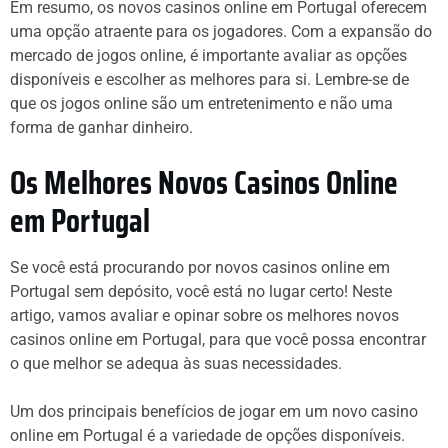
Em resumo, os novos casinos online em Portugal oferecem
uma opção atraente para os jogadores. Com a expansão do
mercado de jogos online, é importante avaliar as opções
disponíveis e escolher as melhores para si. Lembre-se de
que os jogos online são um entretenimento e não uma
forma de ganhar dinheiro.
Os Melhores Novos Casinos Online
em Portugal
Se você está procurando por novos casinos online em
Portugal sem depósito, você está no lugar certo! Neste
artigo, vamos avaliar e opinar sobre os melhores novos
casinos online em Portugal, para que você possa encontrar
o que melhor se adequa às suas necessidades.
Um dos principais benefícios de jogar em um novo casino
online em Portugal é a variedade de opções disponíveis.