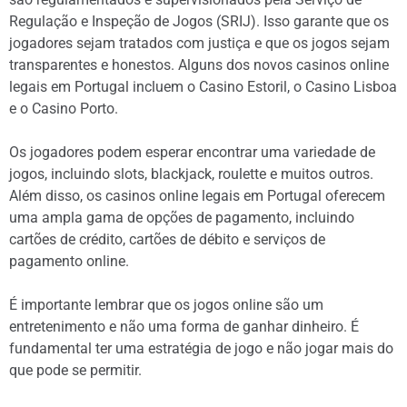
Regulação e Inspeção de Jogos (SRIJ). Isso garante que os
jogadores sejam tratados com justiça e que os jogos sejam
transparentes e honestos. Alguns dos novos casinos online
legais em Portugal incluem o Casino Estoril, o Casino Lisboa
e o Casino Porto.
Os jogadores podem esperar encontrar uma variedade de
jogos, incluindo slots, blackjack, roulette e muitos outros.
Além disso, os casinos online legais em Portugal oferecem
uma ampla gama de opções de pagamento, incluindo
cartões de crédito, cartões de débito e serviços de
pagamento online.
É importante lembrar que os jogos online são um
entretenimento e não uma forma de ganhar dinheiro. É
fundamental ter uma estratégia de jogo e não jogar mais do
que pode se permitir.