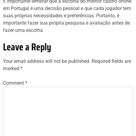
É importante lembrar que a escolha do melhor casino online
em Portugal é uma decisão pessoal e que cada jogador tem
suas próprias necessidades e preferências. Portanto, é
importante fazer sua própria pesquisa e avaliação antes de
fazer uma escolha.
Leave a Reply
Your email address will not be published.
Required fields are
marked
*
Comment
*