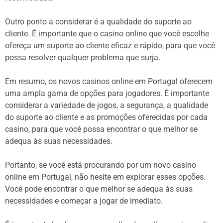
Outro ponto a considerar é a qualidade do suporte ao
cliente. É importante que o casino online que você escolhe
ofereça um suporte ao cliente eficaz e rápido, para que você
possa resolver qualquer problema que surja.
Em resumo, os novos casinos online em Portugal oferecem
uma ampla gama de opções para jogadores. É importante
considerar a variedade de jogos, a segurança, a qualidade
do suporte ao cliente e as promoções oferecidas por cada
casino, para que você possa encontrar o que melhor se
adequa às suas necessidades.
Portanto, se você está procurando por um novo casino
online em Portugal, não hesite em explorar esses opções.
Você pode encontrar o que melhor se adequa às suas
necessidades e começar a jogar de imediato.