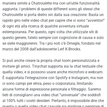
maniera simile a Chatroulette ma con un’utile funzionalità
aggiunta. I problemi di queste different sono gli stessi che
Chatroulette si porta dietro sin dalla sua creazione. Basta un
rapido giro nelle video chat per capire che vi sono “avventori”
di ogni età alla ricerca di qualche avventura virtuale
estemporanea. Per questo, ogni volta che utilizzate siti di
questo genere, fatelo sempre con cognizione di causa e solo
se siete maggiorenni. Tra i più noti c’è Omegle, fondato nel
marzo del 2008 dall’adolescente Leif K-Brooks.
Si può anche creare la propria chat room personalizzata e
invitare gli amici. Tinychat supporta sia la chat testuale che
quella video, e si possono usare anche microfoni e webcam.
È supportata l’integrazione con Spotify e Instagram, ma non
ci sono campi per etnia, peso o corporatura, limitando
alcune forme di espressione personale e filtraggio. Saremo
lieti di consigliarvi una video chat “universale” che soddisfi
al 100% tutti i vostri desideri. Pertanto, è impossibile dire che
questa o quella video chat casuale sia migliore o peggiore di