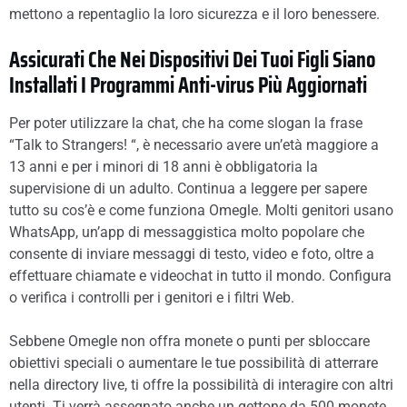
mettono a repentaglio la loro sicurezza e il loro benessere.
Assicurati Che Nei Dispositivi Dei Tuoi Figli Siano
Installati I Programmi Anti-virus Più Aggiornati
Per poter utilizzare la chat, che ha come slogan la frase
“Talk to Strangers! “, è necessario avere un’età maggiore a
13 anni e per i minori di 18 anni è obbligatoria la
supervisione di un adulto. Continua a leggere per sapere
tutto su cos’è e come funziona Omegle. Molti genitori usano
WhatsApp, un’app di messaggistica molto popolare che
consente di inviare messaggi di testo, video e foto, oltre a
effettuare chiamate e videochat in tutto il mondo. Configura
o verifica i controlli per i genitori e i filtri Web.
Sebbene Omegle non offra monete o punti per sbloccare
obiettivi speciali o aumentare le tue possibilità di atterrare
nella directory live, ti offre la possibilità di interagire con altri
utenti. Ti verrà assegnato anche un gettone da 500 monete