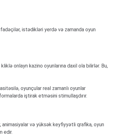
tifadəçilər, istədikləri yerdə və zamanda oyun
liklə onlayn kazino oyunlarına daxil ola bilirlər. Bu,
vasitəsilə, oyunçular real zamanlı oyunlar
formalarda iştirak etməsini stimullaşdırır.
r, animasiyalar və yüksək keyfiyyətli qrafika, oyun
 edir.