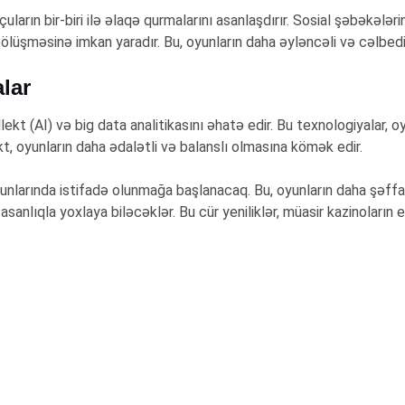
arın bir-biri ilə əlaqə qurmalarını asanlaşdırır. Sosial şəbəkələrin 
ölüşməsinə imkan yaradır. Bu, oyunların daha əyləncəli və cəlbedi
lar
ekt (AI) və big data analitikasını əhatə edir. Bu texnologiyalar, oy
kt, oyunların daha ədalətli və balanslı olmasına kömək edir.
unlarında istifadə olunmağa başlanacaq. Bu, oyunların daha şəffa
sanlıqla yoxlaya biləcəklər. Bu cür yeniliklər, müasir kazinoların e