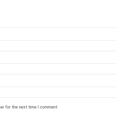
ser for the next time I comment.