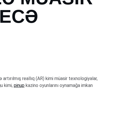
NECƏ
ə artırılmış reallıq (AR) kimi müasir texnologiyalar,
ğu kimi,
pinup
kazino oyunlarını oynamağa imkan