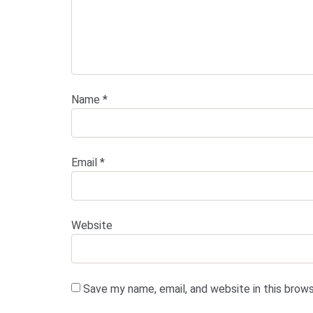
Name
*
Email
*
Website
Save my name, email, and website in this brow