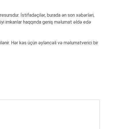
sursdur. İstifadəçilər, burada ən son xəbərləri,
tdiyi imkanlar haqqında geniş məlumat əldə edə
ilənir. Hər kəs üçün əyləncəli və məlumatverici bir