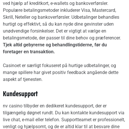
ved hjælp af kreditkort, e-wallets og bankoverførsler.
Populære betalingsmetoder inkluderer Visa, Mastercard,
Skrill, Neteller og bankoverførsler. Udbetalinger behandles
hurtigt og effektivt, så du kan nyde dine gevinster uden
unødvendige forsinkelser. Det er vigtigt at vælge en
betalingsmetode, der passer til dine behov og præferencer.
Tjek altid gebyrerne og behandlingstiderne, før du
foretager en transaktion.
Casinoet er særligt fokuseret på hurtige udbetalinger, og
mange spillere har givet positiv feedback angående dette
aspekt af tjenesten.
Kundesupport
nv casino tilbyder en dedikeret kundesupport, der er
tilgængelig døgnet rundt. Du kan kontakte kundesupport via
live chat, e-mail eller telefon. Supportteamet er professionelt,
venligt og hjælpsomt, og de er altid klar til at besvare dine