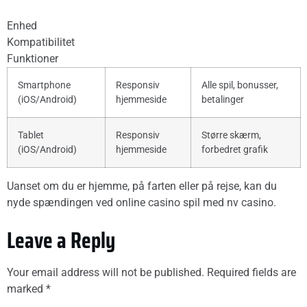
Enhed
Kompatibilitet
Funktioner
Smartphone
Responsiv
Alle spil, bonusser,
(iOS/Android)
hjemmeside
betalinger
Tablet
Responsiv
Større skærm,
(iOS/Android)
hjemmeside
forbedret grafik
Uanset om du er hjemme, på farten eller på rejse, kan du
nyde spændingen ved online casino spil med nv casino.
Leave a Reply
Your email address will not be published.
Required fields are
marked
*