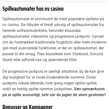
Spilleautomater hos nv casino
Spilleautomater er utvivlsomt de mest populære spillene på
nv casino. De tilbyder et bredt udvalg af spilleautomater fra
førende softwareudviklere, herunder klassiske
spilleautomater, videoslots og progressive jackpots. Uanset
om du foretrækker traditionelle frugtslots eller mere moderne
spil med avancerede funktioner, er der en spilleautomat, der
passer til din smag. Prøv klassikere som Starburst, Gonzo’s
Quest eller udforsk nye og spændende titler.
De progressive jackpots er særligt attraktive, da de kan give
dig mulighed for at vinde livsændrende summer. Disse
jackpots vokser løbende, hver gang nogen spiller spillet,
indtil en heldig spiller rammer jackpotten.
Vær opmærksom
på at spille ansvarligt, selv når du jagter de store gevinster!
Bonusser og Kampagner