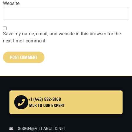
Website
Save my name, email, and website in this browser for the
next time I comment.
+1 (443) 832-8168
TALK TO OUR EXPERT
DESIGN@VILLABUILD.NET