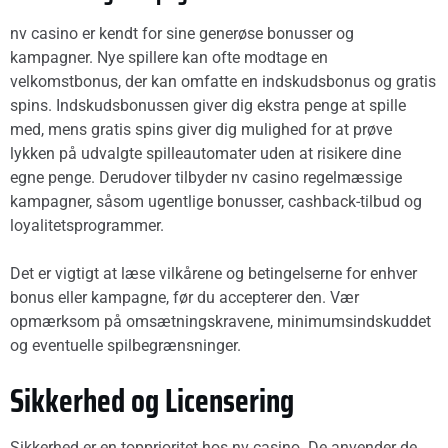
nv casino er kendt for sine generøse bonusser og
kampagner. Nye spillere kan ofte modtage en
velkomstbonus, der kan omfatte en indskudsbonus og gratis
spins. Indskudsbonussen giver dig ekstra penge at spille
med, mens gratis spins giver dig mulighed for at prøve
lykken på udvalgte spilleautomater uden at risikere dine
egne penge. Derudover tilbyder nv casino regelmæssige
kampagner, såsom ugentlige bonusser, cashback-tilbud og
loyalitetsprogrammer.
Det er vigtigt at læse vilkårene og betingelserne for enhver
bonus eller kampagne, før du accepterer den. Vær
opmærksom på omsætningskravene, minimumsindskuddet
og eventuelle spilbegrænsninger.
Sikkerhed og Licensering
Sikkerhed er en topprioritet hos nv casino. De anvender de