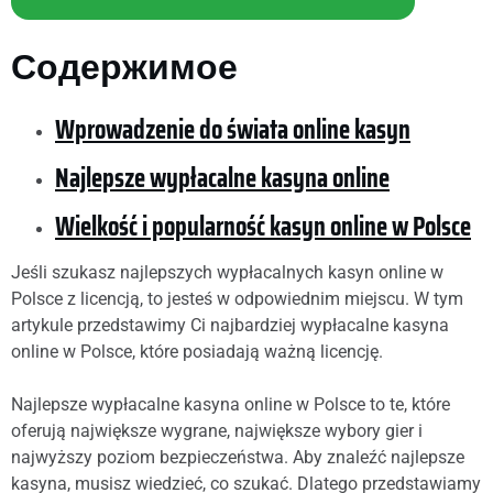
Содержимое
Wprowadzenie do świata online kasyn
Najlepsze wypłacalne kasyna online
Wielkość i popularność kasyn online w Polsce
Jeśli szukasz najlepszych wypłacalnych kasyn online w
Polsce z licencją, to jesteś w odpowiednim miejscu. W tym
artykule przedstawimy Ci najbardziej wypłacalne kasyna
online w Polsce, które posiadają ważną licencję.
Najlepsze wypłacalne kasyna online w Polsce to te, które
oferują największe wygrane, największe wybory gier i
najwyższy poziom bezpieczeństwa. Aby znaleźć najlepsze
kasyna, musisz wiedzieć, co szukać. Dlatego przedstawiamy