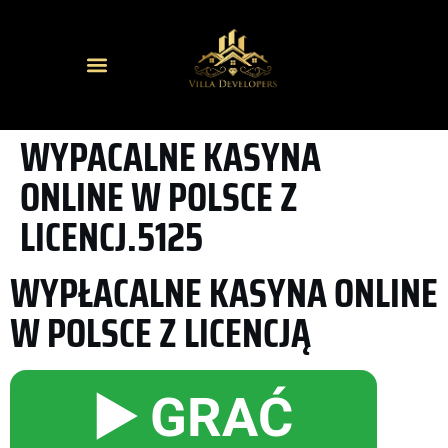
WYPACALNE KASYNA
ONLINE W POLSCE Z
LICENCJ.5125
WYPŁACALNE KASYNA ONLINE
W POLSCE Z LICENCJĄ
▶️ GRAĆ