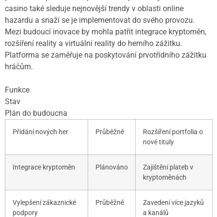
casino také sleduje nejnovější trendy v oblasti online
hazardu a snaží se je implementovat do svého provozu.
Mezi budoucí inovace by mohla patřit integrace kryptoměn,
rozšíření reality a virtuální reality do herního zážitku.
Platforma se zaměřuje na poskytování prvotřídního zážitku
hráčům.
Funkce
Stav
Plán do budoucna
Přidání nových her
Průběžně
Rozšíření portfolia o
nové tituly
Integrace kryptoměn
Plánováno
Zajištění plateb v
kryptoměnách
Vylepšení zákaznické
Průběžně
Zavedení více jazyků
podpory
a kanálů