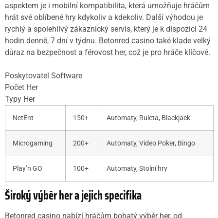
aspektem je i mobilní kompatibilita, která umožňuje hráčům
hrát své oblíbené hry kdykoliv a kdekoliv. Další výhodou je
rychlý a spolehlivý zákaznický servis, který je k dispozici 24
hodin denně, 7 dní v týdnu. Betonred casino také klade velký
důraz na bezpečnost a férovost her, což je pro hráče klíčové.
Poskytovatel Software
Počet Her
Typy Her
NetEnt
150+
Automaty, Ruleta, Blackjack
Microgaming
200+
Automaty, Video Poker, Bingo
Play’n GO
100+
Automaty, Stolní hry
Široký výběr her a jejich specifika
Betonred casino nabízí hráčům bohatý výběr her, od