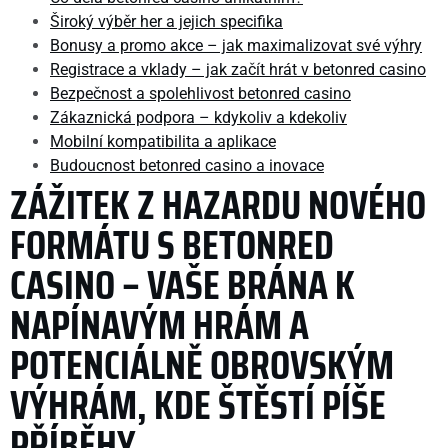
Široký výběr her a jejich specifika
Bonusy a promo akce – jak maximalizovat své výhry
Registrace a vklady – jak začít hrát v betonred casino
Bezpečnost a spolehlivost betonred casino
Zákaznická podpora – kdykoliv a kdekoliv
Mobilní kompatibilita a aplikace
Budoucnost betonred casino a inovace
ZÁŽITEK Z HAZARDU NOVÉHO
FORMÁTU S BETONRED
CASINO – VAŠE BRÁNA K
NAPÍNAVÝM HRÁM A
POTENCIÁLNĚ OBROVSKÝM
VÝHRÁM, KDE ŠTĚSTÍ PÍŠE
PŘÍBĚHY.